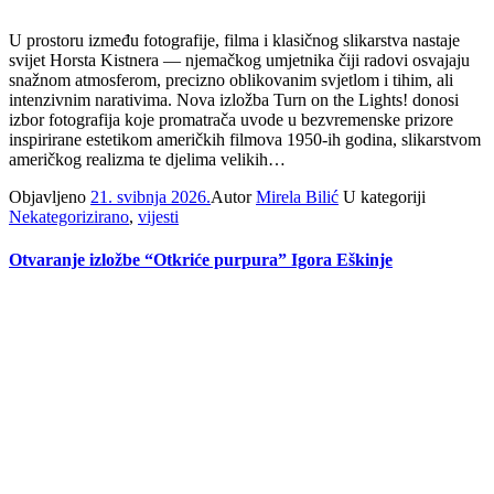
U prostoru između fotografije, filma i klasičnog slikarstva nastaje
svijet Horsta Kistnera — njemačkog umjetnika čiji radovi osvajaju
snažnom atmosferom, precizno oblikovanim svjetlom i tihim, ali
intenzivnim narativima. Nova izložba Turn on the Lights! donosi
izbor fotografija koje promatrača uvode u bezvremenske prizore
inspirirane estetikom američkih filmova 1950-ih godina, slikarstvom
američkog realizma te djelima velikih…
Objavljeno
21. svibnja 2026.
Autor
Mirela Bilić
U kategoriji
Nekategorizirano
,
vijesti
Otvaranje izložbe “Otkriće purpura” Igora Eškinje