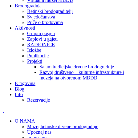
Virtualni muzej MBDB
Brodogradnja
Betinski brodograditelji
Svjedočanstva
Priče o brodovima
Aktivnosti
Grupni posjeti
Zaplovi u gajeti
RADIONICE
Izložbe
Publikacije
Projekti
Sajam tradicijske drvene brodogradnje
Razvoj društveno – kulturne infrastrukture i
muzeja na otvorenom MBDB
E-trgovina
Blog
Info
Rezervacije
O NAMA
Muzej betinske drvene brodogradnje
Upoznaj nas
Impresum