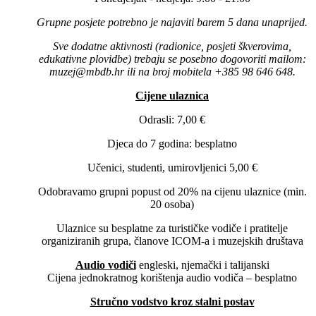
Grupne posjete potrebno je najaviti barem 5 dana unaprijed.
Sve dodatne aktivnosti (radionice, posjeti škverovima,
edukativne plovidbe) trebaju se posebno dogovoriti mailom:
muzej@mbdb.hr ili na broj mobitela +385 98 646 648.
Cijene ulaznica
Odrasli: 7,00 €
Djeca do 7 godina: besplatno
Učenici, studenti, umirovljenici 5,00 €
Odobravamo grupni popust od 20% na cijenu ulaznice (min.
20 osoba)
Ulaznice su besplatne za turističke vodiče i pratitelje
organiziranih grupa, članove ICOM-a i muzejskih društava
Audio vodiči
engleski, njemački i talijanski
Cijena jednokratnog korištenja audio vodiča – besplatno
Stručno vodstvo kroz stalni postav