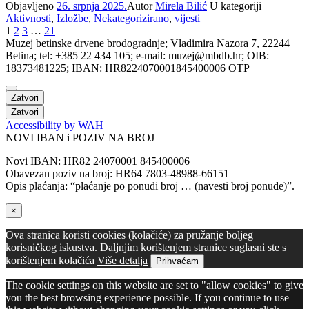
Objavljeno
26. srpnja 2025.
Autor
Mirela Bilić
U kategoriji
Aktivnosti
,
Izložbe
,
Nekategorizirano
,
vijesti
1
2
3
…
21
Muzej betinske drvene brodogradnje; Vladimira Nazora 7, 22244
Betina; tel: +385 22 434 105; e-mail: muzej@mbdb.hr; OIB:
18373481225; IBAN: HR8224070001845400006 OTP
Zatvori
Zatvori
Accessibility by WAH
NOVI IBAN i POZIV NA BROJ
Novi IBAN: HR82 24070001 845400006
Obavezan poziv na broj: HR64 7803-48988-66151
Opis plaćanja: “plaćanje po ponudi broj … (navesti broj ponude)”.
×
Ova stranica koristi cookies (kolačiće) za pružanje boljeg
korisničkog iskustva. Daljnjim korištenjem stranice suglasni ste s
korištenjem kolačića
Više detalja
Prihvaćam
The cookie settings on this website are set to "allow cookies" to give
you the best browsing experience possible. If you continue to use