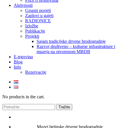
Priče o brodovima
Aktivnosti
Grupni posjeti
Zaplovi u gajeti
RADIONICE
Izložbe
Publikacije
Projekti
Sajam tradicijske drvene brodogradnje
Razvoj društveno – kulturne infrastrukture i
muzeja na otvorenom MBDB
E-trgovina
Blog
Info
Rezervacije
No products in the cart.
Muzej betinske drvene brodogradnje