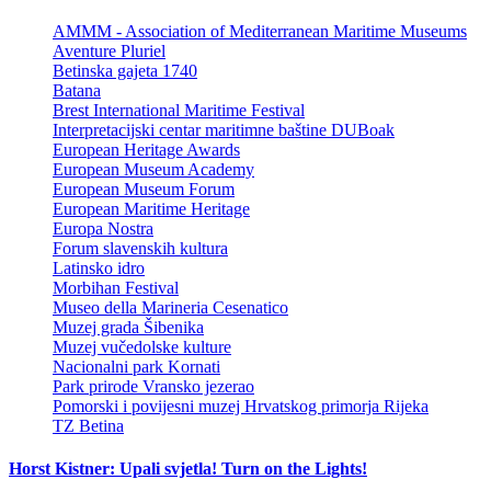
AMMM - Association of Mediterranean Maritime Museums
Aventure Pluriel
Betinska gajeta 1740
Batana
Brest International Maritime Festival
Interpretacijski centar maritimne baštine DUBoak
European Heritage Awards
European Museum Academy
European Museum Forum
European Maritime Heritage
Europa Nostra
Forum slavenskih kultura
Latinsko idro
Morbihan Festival
Museo della Marineria Cesenatico
Muzej grada Šibenika
Muzej vučedolske kulture
Nacionalni park Kornati
Park prirode Vransko jezerao
Pomorski i povijesni muzej Hrvatskog primorja Rijeka
TZ Betina
Horst Kistner: Upali svjetla! Turn on the Lights!