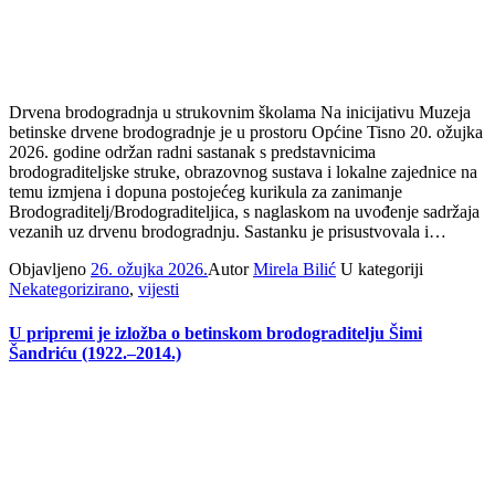
Drvena brodogradnja u strukovnim školama Na inicijativu Muzeja
betinske drvene brodogradnje je u prostoru Općine Tisno 20. ožujka
2026. godine održan radni sastanak s predstavnicima
brodograditeljske struke, obrazovnog sustava i lokalne zajednice na
temu izmjena i dopuna postojećeg kurikula za zanimanje
Brodograditelj/Brodograditeljica, s naglaskom na uvođenje sadržaja
vezanih uz drvenu brodogradnju. Sastanku je prisustvovala i…
Objavljeno
26. ožujka 2026.
Autor
Mirela Bilić
U kategoriji
Nekategorizirano
,
vijesti
U pripremi je izložba o betinskom brodograditelju Šimi
Šandriću (1922.–2014.)