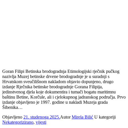
Goran Filipi Betinska brodogradnja Etimologijski rječnik pučkog
nazivlja Muzej betinske drvene brodogradnje je u suradnji s
Hrvatskom sveučilišnom nakladom objavio dopunjeno, drugo
izdanje Rječnika betinske brodogradnje Gorana Filipija,
jedinstvenog djela koje dokumentira i tumači bogatu maritimnu
baštinu Betine, Korčule, ali i cjelokupnog jadranskog područja. Prvo
izdanje objavljeno je 1997. godine u nakladi Muzeja grada
Šibenika…
Objavljeno
21. studenoga 2025.
Autor
Mirela Bilić
U kategoriji
Nekategorizirano
,
vijesti