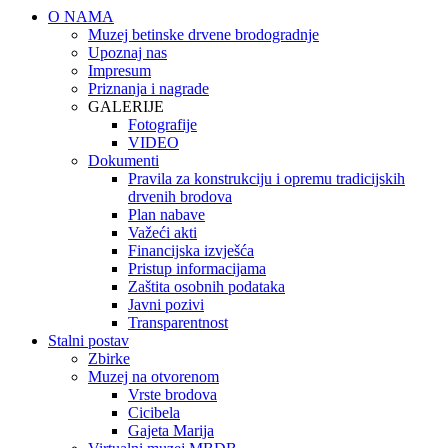
O NAMA
Muzej betinske drvene brodogradnje
Upoznaj nas
Impresum
Priznanja i nagrade
GALERIJE
Fotografije
VIDEO
Dokumenti
Pravila za konstrukciju i opremu tradicijskih
drvenih brodova
Plan nabave
Važeći akti
Financijska izvješća
Pristup informacijama
Zaštita osobnih podataka
Javni pozivi
Transparentnost
Stalni postav
Zbirke
Muzej na otvorenom
Vrste brodova
Cicibela
Gajeta Marija