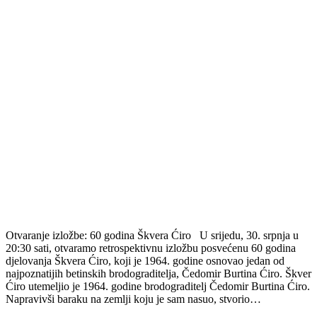
Otvaranje izložbe: 60 godina Škvera Ćiro U srijedu, 30. srpnja u
20:30 sati, otvaramo retrospektivnu izložbu posvećenu 60 godina
djelovanja Škvera Ćiro, koji je 1964. godine osnovao jedan od
najpoznatijih betinskih brodograditelja, Čedomir Burtina Ćiro. Škver
Ćiro utemeljio je 1964. godine brodograditelj Čedomir Burtina Ćiro.
Napravivši baraku na zemlji koju je sam nasuo, stvorio…