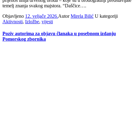
prijenos linija drvenog broda – koje su u brodogradnji predstavljale
temelj znanja svakog majstora. “Daščice….
Objavljeno
12. veljače 2026.
Autor
Mirela Bilić
U kategoriji
Aktivnosti
,
Izložbe
,
vijesti
Poziv autorima za objavu članaka u posebnom izdanju
Pomorskog zbornika