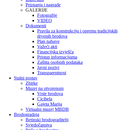
Priznanja i nagrade
GALERIJE
Fotografije
VIDEO
Dokumenti
Pravila za konstrukciju i opremu tradicijskih
drvenih brodova
Plan nabave
Važeći akti
Financijska izvješća
Pristup informacijama
Zaštita osobnih podataka
Javni pozivi
Transparentnost
Stalni postav
Zbirke
Muzej na otvorenom
Vrste brodova
Cicibela
Gajeta Marija
Virtualni muzej MBDB
Brodogradnja
Betinski brodograditelji
Svjedočanstva