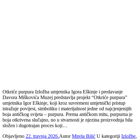
Otkriće purpura Izložba umjetnika Igora Eškinje i predavanje
Davora Miškovića Muzej predstavlja projekt “Otkriće purpura”
umjetnika Igor Eškinje, koji kroz suvremeni umjetnički pristup
istražuje povijest, simboliku i materijalnost jedne od najcjenjenijih
boja antičkog svijeta – purpura. Prema antičkom mitu, purpurna je
boja otkrivena slučajno, no u stvarnosti je njezina proizvodnja bila
složen i dugotrajan proces koji…
Objavljeno
22. travnja 2026.
Autor
Mirela Bilić
U kategoriji
Izložbe
,