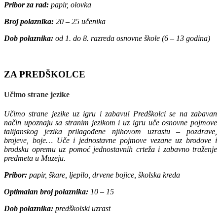
Pribor za rad:
papir, olovka
Broj polaznika:
20 – 25 učenika
Dob polaznika:
od 1. do 8. razreda osnovne škole (6 – 13 godina)
ZA PREDŠKOLCE
Učimo strane jezike
Učimo strane jezike uz igru i zabavu! Predškolci se na zabavan
način upoznaju sa stranim jezikom i uz igru uče osnovne pojmove
talijanskog jezika prilagođene njihovom uzrastu – pozdrave,
brojeve, boje… Uče i jednostavne pojmove vezane uz brodove i
brodsku opremu uz pomoć jednostavnih crteža i zabavno traženje
predmeta u Muzeju.
Pribor:
papir, škare, ljepilo, drvene bojice, školska kreda
Optimalan broj polaznika:
10 – 15
Dob polaznika:
predškolski uzrast