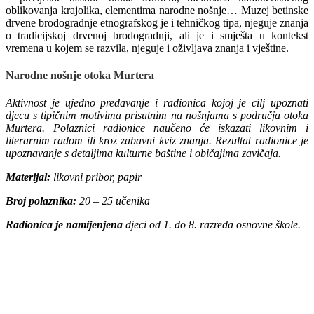
oblikovanja krajolika, elementima narodne nošnje… Muzej betinske
drvene brodogradnje etnografskog je i tehničkog tipa, njeguje znanja
o tradicijskoj drvenoj brodogradnji, ali je i smješta u kontekst
vremena u kojem se razvila, njeguje i oživljava znanja i vještine.
Narodne nošnje otoka Murtera
Aktivnost je ujedno predavanje i radionica kojoj je cilj upoznati
djecu s tipičnim motivima prisutnim na nošnjama s područja otoka
Murtera. Polaznici radionice naučeno će iskazati likovnim i
literarnim radom ili kroz zabavni kviz znanja. Rezultat radionice je
upoznavanje s detaljima kulturne baštine i običajima zavičaja.
Materijal:
likovni pribor, papir
Broj polaznika:
20 – 25 učenika
Radionica je namijenjena
djeci od 1. do 8. razreda osnovne škole.