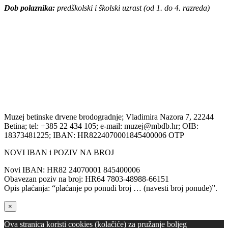
Dob polaznika:
predškolski i školski uzrast (od 1. do 4. razreda)
Muzej betinske drvene brodogradnje; Vladimira Nazora 7, 22244
Betina; tel: +385 22 434 105; e-mail: muzej@mbdb.hr; OIB:
18373481225; IBAN: HR8224070001845400006 OTP
NOVI IBAN i POZIV NA BROJ
Novi IBAN: HR82 24070001 845400006
Obavezan poziv na broj: HR64 7803-48988-66151
Opis plaćanja: “plaćanje po ponudi broj … (navesti broj ponude)”.
×
Ova stranica koristi cookies (kolačiće) za pružanje boljeg