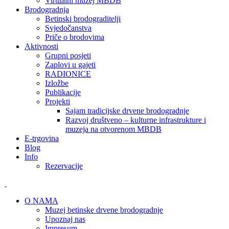
Virtualni muzej MBDB
Brodogradnja
Betinski brodograditelji
Svjedočanstva
Priče o brodovima
Aktivnosti
Grupni posjeti
Zaplovi u gajeti
RADIONICE
Izložbe
Publikacije
Projekti
Sajam tradicijske drvene brodogradnje
Razvoj društveno – kulturne infrastrukture i
muzeja na otvorenom MBDB
E-trgovina
Blog
Info
Rezervacije
O NAMA
Muzej betinske drvene brodogradnje
Upoznaj nas
Impresum