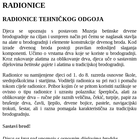
RADIONICE
RADIONICE TEHNIČKOG ODGOJA
Djeca se upoznaju s postavom Muzeja betinske drvene
brodogradnje na ciljan i usmjeren način pri čemu se naglasak stavlja
na alate u brodogradnji i elemente konstrukcije drvenog broda. Kod
izrade drvenog broda postoji pravilan redoslijed slaganja
komponenti. Učimo o vrstama drva koje se koriste u brodogradnji.
Kroz rukovanje alatima za oblikovanje drva, djeca uče o sastavnim
dijelovima
betinske gajete
i alatima u tradicijskoj brodogradnji.
Radionice su namijenjene djeci od 1. do 8. razreda osnovne škole,
srednjoškolcima i starijima. Voditelji radionica su pri ruci i pomažu
tokom cijele radionice. Pribor kojim će se pritom koristiti razlikuje se
ovisno o tipu radionice i uzrastu polaznika: šperploča, alati za
oblikovanje drva – ručne pile raznih veličina, čekić, turpije, papir za
brušenje drva, čavli, ljepilo, drvene bojice, pastele, navigacijski
trokuti, šestar, ali i razna pomagala karakteristična za tradicijsku
brodogradnju.
Sastavi brod!
Djeca se kroz rad upoznaju s osnovnim dijelovima brodske