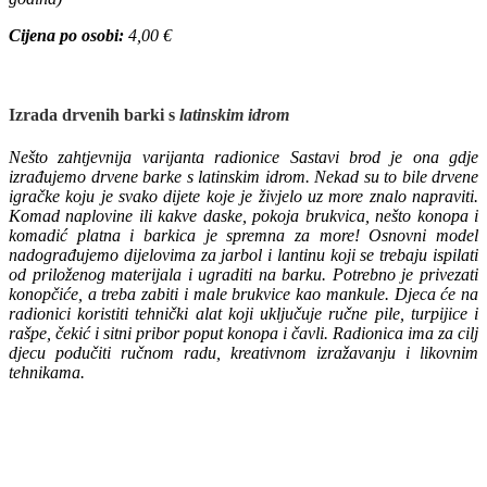
Cijena po osobi:
4,00 €
Izrada drvenih barki s
latinskim idrom
Nešto zahtjevnija varijanta radionice Sastavi brod je ona gdje
izrađujemo drvene barke s latinskim idrom. Nekad su to bile drvene
igračke koju je svako dijete koje je živjelo uz more znalo napraviti.
Komad naplovine ili kakve daske, pokoja brukvica, nešto konopa i
komadić platna i barkica je spremna za more! Osnovni model
nadograđujemo dijelovima za jarbol i lantinu koji se trebaju ispilati
od priloženog materijala i ugraditi na barku. Potrebno je privezati
konopčiće, a
treba zabiti i male brukvice kao mankule.
Djeca će na
radionici koristiti tehnički alat koji uključuje ručne pile, turpijice i
rašpe, čekić i sitni pribor poput konopa i čavli. Radionica ima za cilj
djecu podučiti ručnom radu, kreativnom izražavanju i likovnim
tehnikama.