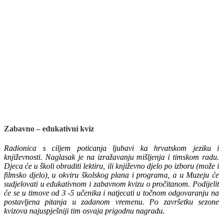
Zabavno – edukativni kviz
Radionica s ciljem poticanja ljubavi ka hrvatskom jeziku i
književnosti. Naglasak je na izražavanju mišljenja i timskom radu.
Djeca će u školi obraditi lektiru, ili književno djelo po izboru (može i
filmsko djelo), u okviru školskog plana i programa, a u Muzeju će
sudjelovati u edukativnom i zabavnom kvizu o pročitanom. Podijelit
će se u timove od 3 -5 učenika i natjecati u točnom odgovaranju na
postavljena pitanja u zadanom vremenu. Po završetku sezone
kvizova najuspješniji tim osvaja prigodnu nagradu.