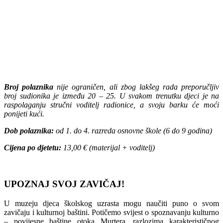
Broj polaznika
nije ograničen, ali zbog lakšeg rada preporučljiv
broj sudionika je između 20 – 25. U svakom trenutku djeci je na
raspolaganju stručni voditelj radionice, a svoju barku će moći
ponijeti kući.
Dob polaznika:
od 1. do 4. razreda osnovne škole (6 do 9 godina)
Cijena po djetetu:
13,00 € (materijal + voditelj)
UPOZNAJ SVOJ ZAVIČAJ!
U muzeju djeca školskog uzrasta mogu naučiti puno o svom
zavičaju i kulturnoj baštini. Potičemo svijest o spoznavanju kulturno
– povijesne baštine otoka Murtera, razlozima karakterističnog