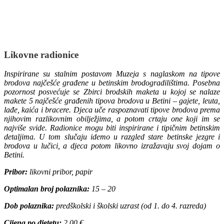
Likovne radionice
Inspirirane su stalnim postavom Muzeja s naglaskom na tipove
brodova najčešće građene u betinskim brodogradilištima. Posebna
pozornost posvećuje se Zbirci brodskih maketa u kojoj se nalaze
makete 5 najčešće građenih tipova brodova u Betini – gajete, leuta,
lađe, kaića i bracere. Djeca uče raspoznavati tipove brodova prema
njihovim razlikovnim obilježjima, a potom crtaju one koji im se
najviše svide. Radionice mogu biti inspirirane i tipičnim betinskim
detaljima. U tom slučaju idemo u razgled stare betinske jezgre i
brodova u lučici, a djeca potom likovno izražavaju svoj dojam o
Betini.
Pribor:
likovni pribor, papir
Optimalan broj polaznika:
15 – 20
Dob polaznika:
predškolski i školski uzrast (od 1. do 4. razreda)
Cijena po djetetu:
2,00 €