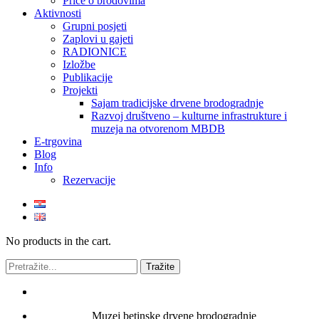
Priče o brodovima
Aktivnosti
Grupni posjeti
Zaplovi u gajeti
RADIONICE
Izložbe
Publikacije
Projekti
Sajam tradicijske drvene brodogradnje
Razvoj društveno – kulturne infrastrukture i
muzeja na otvorenom MBDB
E-trgovina
Blog
Info
Rezervacije
No products in the cart.
Muzej betinske drvene brodogradnje