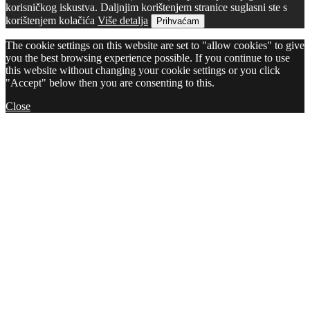
korisničkog iskustva. Daljnjim korištenjem stranice suglasni ste s
korištenjem kolačića
Više detalja
Prihvaćam
The cookie settings on this website are set to "allow cookies" to give
you the best browsing experience possible. If you continue to use
this website without changing your cookie settings or you click
"Accept" below then you are consenting to this.
Close