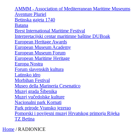
AMMM - Association of Mediterranean Maritime Museums
Aventure Pluriel
Betinska gajeta 1740
Batana
Brest International Maritime Festival
Interpretacijski centar maritimne baštine DUBoak
European Heritage Awards
European Museum Academy
European Museum Forum
European Maritime Heritage
Europa Nostra
Forum slavenskih kultura
Latinsko idro
Morbihan Festival
Museo della Marineria Cesenatico
Muzej grada Šibenika
Muzej vučedolske kulture
Nacionalni park Kornati
Park prirode Vransko jezerao
Pomorski i povijesni muzej Hrvatskog primorja Rijeka
TZ Betina
Home
/
RADIONICE