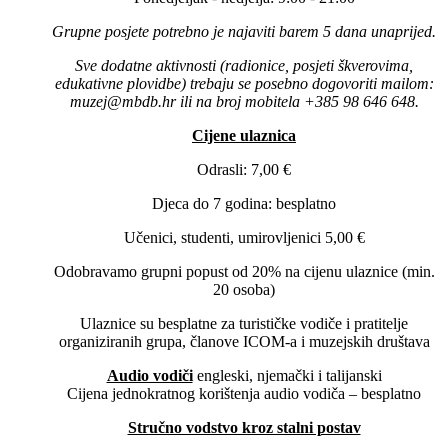
Grupne posjete potrebno je najaviti barem 5 dana unaprijed.
Sve dodatne aktivnosti (radionice, posjeti škverovima,
edukativne plovidbe) trebaju se posebno dogovoriti mailom:
muzej@mbdb.hr ili na broj mobitela +385 98 646 648.
Cijene ulaznica
Odrasli: 7,00 €
Djeca do 7 godina: besplatno
Učenici, studenti, umirovljenici 5,00 €
Odobravamo grupni popust od 20% na cijenu ulaznice (min.
20 osoba)
Ulaznice su besplatne za turističke vodiče i pratitelje
organiziranih grupa, članove ICOM-a i muzejskih društava
Audio vodiči
engleski, njemački i talijanski
Cijena jednokratnog korištenja audio vodiča – besplatno
Stručno vodstvo kroz stalni postav