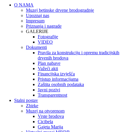
O NAMA
Muzej betinske drvene brodogradnje
Upoznaj nas
Impresum
Priznanja i nagrade
GALERIJE
Fotografije
VIDEO
Dokumenti
Pravila za konstrukciju i opremu tradicijskih
drvenih brodova
Plan nabave
Važeći akti
Financijska izvješća
Pristup informacijama
Zaštita osobnih podataka
Javni pozivi
Transparentnost
Stalni postav
Zbirke
Muzej na otvorenom
Vrste brodova
Cicibela
Gajeta Marija