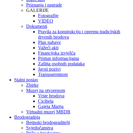
Priznanja i nagrade
GALERIJE
Fotografije
VIDEO
Dokumenti
Pravila za konstrukciju i opremu tradicijskih
drvenih brodova
Plan nabave
Važeći akti
Financijska izvješća
Pristup informacijama
Zaštita osobnih podataka
Javni pozivi
Transparentnost
Stalni postav
Zbirke
Muzej na otvorenom
Vrste brodova
Cicibela
Gajeta Marija
Virtualni muzej MBDB
Brodogradnja
Betinski brodograditelji
Svjedočanstva