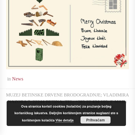
in
News
MUZEJ BETINSKE DRVENE BRODOGRADNJE; VLADIMIRA
NAZORA 7, 22244 BETINA; TEL: +385 22 434 105; E-MAIL:
Ova stranica koristi cookies (kolačiće) za pružanje boljeg
MUZEJ@MBDB.HR; OIB: 18373481225; IBAN:
korisničkog iskustva. Daljnjim korištenjem stranice suglasni ste s
HR5424070001100432459 OTP
Prihvaćam
korištenjem kolačića
Više detalja