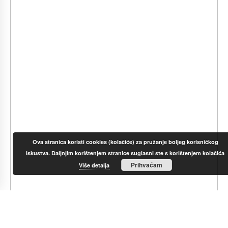
Ova stranica koristi cookies (kolačiće) za pružanje boljeg korisničkog
iskustva. Daljnjim korištenjem stranice suglasni ste s korištenjem kolačića
Prihvaćam
Više detalja
Palm Sunday, or locally,
Cvitnica
, is a custom where Christians