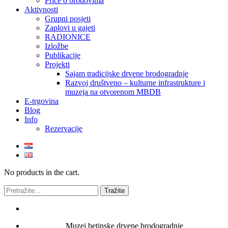
Priče o brodovima
Aktivnosti
Grupni posjeti
Zaplovi u gajeti
RADIONICE
Izložbe
Publikacije
Projekti
Sajam tradicijske drvene brodogradnje
Razvoj društveno – kulturne infrastrukture i
muzeja na otvorenom MBDB
E-trgovina
Blog
Info
Rezervacije
No products in the cart.
Muzej betinske drvene brodogradnje