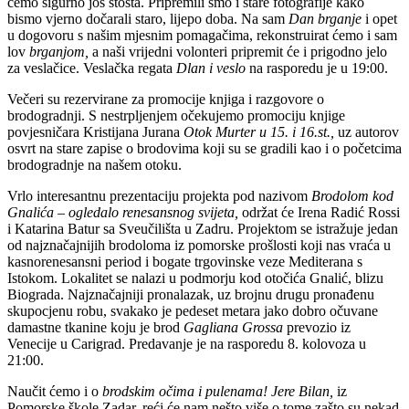
ćemo sigurno još štošta. Pripremili smo i stare fotografije kako
bismo vjerno dočarali staro, lijepo doba. Na sam
Dan brganje
i opet
u dogovoru s našim mjesnim pomagačima, rekonstruirat ćemo i sam
lov
brganjom,
a naši vrijedni volonteri pripremit će i prigodno jelo
za veslačice. Veslačka regata
Dlan i veslo
na rasporedu je u 19:00.
Večeri su rezervirane za promocije knjiga i razgovore o
brodogradnji. S nestrpljenjem očekujemo promociju knjige
povjesničara Kristijana Jurana
Otok Murter u 15. i 16.st.,
uz autorov
osvrt na stare zapise o brodovima koji su se gradili kao i o početcima
brodogradnje na našem otoku.
Vrlo interesantnu prezentaciju projekta pod nazivom
Brodolom kod
Gnalića – ogledalo renesansnog svijeta,
održat će Irena Radić Rossi
i Katarina Batur sa Sveučilišta u Zadru. Projektom se istražuje jedan
od najznačajnijih brodoloma iz pomorske prošlosti koji nas vraća u
kasnorenesansni period i bogate trgovinske veze Mediterana s
Istokom. Lokalitet se nalazi u podmorju kod otočića Gnalić, blizu
Biograda. Najznačajniji pronalazak, uz brojnu drugu pronađenu
skupocjenu robu, svakako je pedeset metara jako dobro očuvane
damastne tkanine koju je brod
Gagliana Grossa
prevozio iz
Venecije u Carigrad. Predavanje je na rasporedu 8. kolovoza u
21:00.
Naučit ćemo i o
brodskim očima i pulenama! Jere Bilan,
iz
Pomorske škole Zadar, reći će nam nešto više o tome zašto su nekad