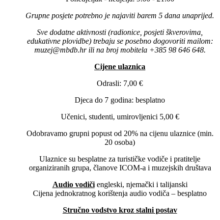
Grupne posjete potrebno je najaviti barem 5 dana unaprijed.
Sve dodatne aktivnosti (radionice, posjeti škverovima,
edukativne plovidbe) trebaju se posebno dogovoriti mailom:
muzej@mbdb.hr ili na broj mobitela +385 98 646 648.
Cijene ulaznica
Odrasli: 7,00 €
Djeca do 7 godina: besplatno
Učenici, studenti, umirovljenici 5,00 €
Odobravamo grupni popust od 20% na cijenu ulaznice (min.
20 osoba)
Ulaznice su besplatne za turističke vodiče i pratitelje
organiziranih grupa, članove ICOM-a i muzejskih društava
Audio vodiči
engleski, njemački i talijanski
Cijena jednokratnog korištenja audio vodiča – besplatno
Stručno vodstvo kroz stalni postav