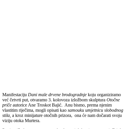
Manifestaciju
Dani male drvene brodogradnje
koju organiziramo
već četvrti put, otvaramo 3. kolovoza izložbom skulptura
Otočne
priče
autorice Ane Troskot Bajić. Anu bismo, prema njenim
vlastitim riječima, mogli opisati kao
samouku umjetnicu slobodnog
stila,
a kroz minijature otočnih prizora, ona će nam dočarati svoju
viziju otoka Murtera.