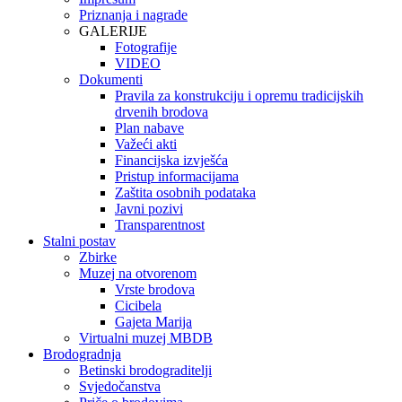
Priznanja i nagrade
GALERIJE
Fotografije
VIDEO
Dokumenti
Pravila za konstrukciju i opremu tradicijskih
drvenih brodova
Plan nabave
Važeći akti
Financijska izvješća
Pristup informacijama
Zaštita osobnih podataka
Javni pozivi
Transparentnost
Stalni postav
Zbirke
Muzej na otvorenom
Vrste brodova
Cicibela
Gajeta Marija
Virtualni muzej MBDB
Brodogradnja
Betinski brodograditelji
Svjedočanstva