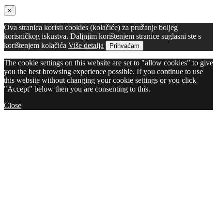
×
Ova stranica koristi cookies (kolačiće) za pružanje boljeg
korisničkog iskustva. Daljnjim korištenjem stranice suglasni ste s
korištenjem kolačića
Više detalja
Prihvaćam
The cookie settings on this website are set to "allow cookies" to give
you the best browsing experience possible. If you continue to use
this website without changing your cookie settings or you click
"Accept" below then you are consenting to this.
Close