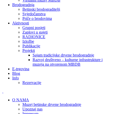
Virtualni muzej MBDB
Brodogradnja
Betinski brodograditelji
Svjedočanstva
Priče o brodovima
Aktivnosti
Grupni posjeti
Zaplovi u gajeti
RADIONICE
Izložbe
Publikacije
Projekti
Sajam tradicijske drvene brodogradnje
Razvoj društveno – kulturne infrastrukture i
muzeja na otvorenom MBDB
E-trgovina
Blog
Info
Rezervacije
O NAMA
Muzej betinske drvene brodogradnje
Upoznaj nas
Impresum