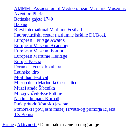
AMMM - Association of Mediterranean Maritime Museums
Aventure Pluriel
Betinska gajeta 1740
Batana
Brest International Maritime Festival
Interpretacijski centar maritimne baštine DUBoak
European Heritage Awards
European Museum Academy
European Museum Forum
European Maritime Heritage
Europa Nostra
Forum slavenskih kultura
Latinsko idro
Morbihan Festival
Museo della Marineria Cesenatico
Muzej grada Šibenika
Muzej vučedolske kulture
Nacionalni park Kornati
Park prirode Vransko jezerao
Pomorski i povijesni muzej Hrvatskog primorja Rijeka
TZ Betina
Home
/
Aktivnosti
/
Dani male drvene brodogradnje