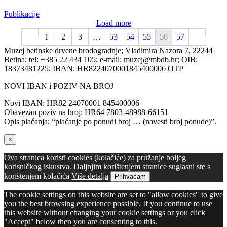
Publikacije
Load more
1
2
3
…
53
54
55
56
57
Muzej betinske drvene brodogradnje; Vladimira Nazora 7, 22244
Betina; tel: +385 22 434 105; e-mail: muzej@mbdb.hr; OIB:
18373481225; IBAN: HR8224070001845400006 OTP
NOVI IBAN i POZIV NA BROJ
Novi IBAN: HR82 24070001 845400006
Obavezan poziv na broj: HR64 7803-48988-66151
Opis plaćanja: “plaćanje po ponudi broj … (navesti broj ponude)”.
×
Ova stranica koristi cookies (kolačiće) za pružanje boljeg
korisničkog iskustva. Daljnjim korištenjem stranice suglasni ste s
korištenjem kolačića
Više detalja
Prihvaćam
The cookie settings on this website are set to "allow cookies" to give
you the best browsing experience possible. If you continue to use
this website without changing your cookie settings or you click
"Accept" below then you are consenting to this.