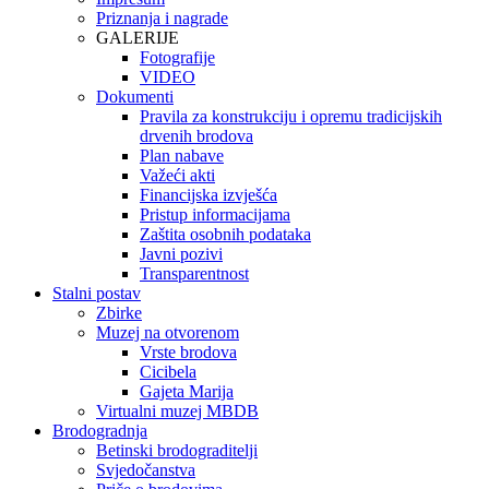
Priznanja i nagrade
GALERIJE
Fotografije
VIDEO
Dokumenti
Pravila za konstrukciju i opremu tradicijskih
drvenih brodova
Plan nabave
Važeći akti
Financijska izvješća
Pristup informacijama
Zaštita osobnih podataka
Javni pozivi
Transparentnost
Stalni postav
Zbirke
Muzej na otvorenom
Vrste brodova
Cicibela
Gajeta Marija
Virtualni muzej MBDB
Brodogradnja
Betinski brodograditelji
Svjedočanstva