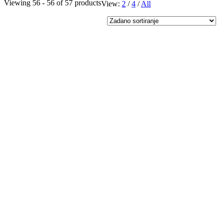
Viewing 56 - 56 of 57 products
View:
2
/
4
/
All