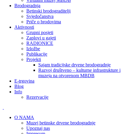
Virtualni muzej MBDB
Brodogradnja
Betinski brodograditelji
Svjedočanstva
Priče o brodovima
Aktivnosti
Grupni posjeti
Zaplovi u gajeti
RADIONICE
Izložbe
Publikacije
Projekti
Sajam tradicijske drvene brodogradnje
Razvoj društveno – kulturne infrastrukture i
muzeja na otvorenom MBDB
E-trgovina
Blog
Info
Rezervacije
O NAMA
Muzej betinske drvene brodogradnje
Upoznaj nas
Impresum