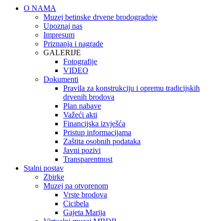
O NAMA
Muzej betinske drvene brodogradnje
Upoznaj nas
Impresum
Priznanja i nagrade
GALERIJE
Fotografije
VIDEO
Dokumenti
Pravila za konstrukciju i opremu tradicijskih
drvenih brodova
Plan nabave
Važeći akti
Financijska izvješća
Pristup informacijama
Zaštita osobnih podataka
Javni pozivi
Transparentnost
Stalni postav
Zbirke
Muzej na otvorenom
Vrste brodova
Cicibela
Gajeta Marija