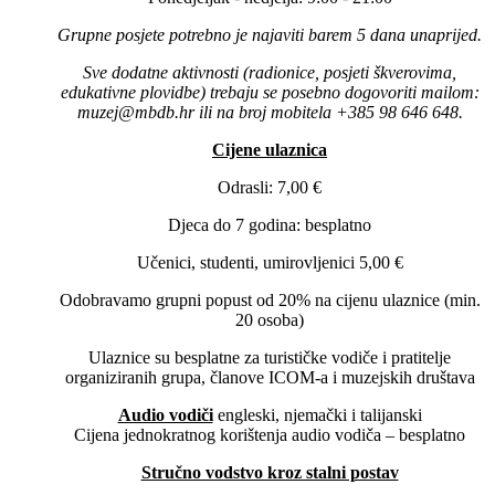
Grupne posjete potrebno je najaviti barem 5 dana unaprijed.
Sve dodatne aktivnosti (radionice, posjeti škverovima,
edukativne plovidbe) trebaju se posebno dogovoriti mailom:
muzej@mbdb.hr ili na broj mobitela +385 98 646 648.
Cijene ulaznica
Odrasli: 7,00 €
Djeca do 7 godina: besplatno
Učenici, studenti, umirovljenici 5,00 €
Odobravamo grupni popust od 20% na cijenu ulaznice (min.
20 osoba)
Ulaznice su besplatne za turističke vodiče i pratitelje
organiziranih grupa, članove ICOM-a i muzejskih društava
Audio vodiči
engleski, njemački i talijanski
Cijena jednokratnog korištenja audio vodiča – besplatno
Stručno vodstvo kroz stalni postav