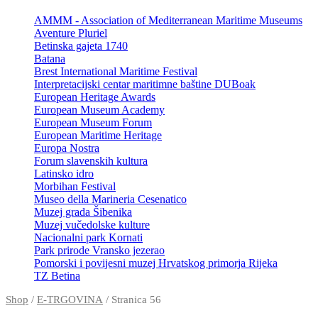
AMMM - Association of Mediterranean Maritime Museums
Aventure Pluriel
Betinska gajeta 1740
Batana
Brest International Maritime Festival
Interpretacijski centar maritimne baštine DUBoak
European Heritage Awards
European Museum Academy
European Museum Forum
European Maritime Heritage
Europa Nostra
Forum slavenskih kultura
Latinsko idro
Morbihan Festival
Museo della Marineria Cesenatico
Muzej grada Šibenika
Muzej vučedolske kulture
Nacionalni park Kornati
Park prirode Vransko jezerao
Pomorski i povijesni muzej Hrvatskog primorja Rijeka
TZ Betina
Shop
/
E-TRGOVINA
/ Stranica 56