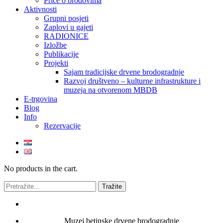
Priče o brodovima
Aktivnosti
Grupni posjeti
Zaplovi u gajeti
RADIONICE
Izložbe
Publikacije
Projekti
Sajam tradicijske drvene brodogradnje
Razvoj društveno – kulturne infrastrukture i
muzeja na otvorenom MBDB
E-trgovina
Blog
Info
Rezervacije
No products in the cart.
Muzej betinske drvene brodogradnje