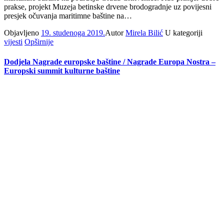
prakse, projekt Muzeja betinske drvene brodogradnje uz povijesni
presjek očuvanja maritimne baštine na…
Objavljeno
19. studenoga 2019.
Autor
Mirela Bilić
U kategoriji
vijesti
Opširnije
Dodjela Nagrade europske baštine / Nagrade Europa Nostra –
Europski summit kulturne baštine