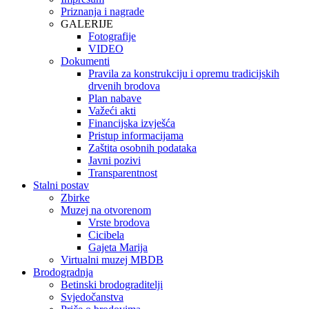
Priznanja i nagrade
GALERIJE
Fotografije
VIDEO
Dokumenti
Pravila za konstrukciju i opremu tradicijskih
drvenih brodova
Plan nabave
Važeći akti
Financijska izvješća
Pristup informacijama
Zaštita osobnih podataka
Javni pozivi
Transparentnost
Stalni postav
Zbirke
Muzej na otvorenom
Vrste brodova
Cicibela
Gajeta Marija
Virtualni muzej MBDB
Brodogradnja
Betinski brodograditelji
Svjedočanstva