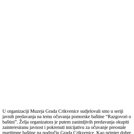
U organizaciji Muzeja Grada Crikvenice sudjelovali smo u seriji
javnih predavanja na temu očuvanja pomorske baštine “Razgovori o
baštini”. Želja organizatora je putem zanimljivih predavanja okupiti
zainteresiranu javnost i pokrenuti inicijativu za očuvanje preostale
maritimne baštine na području Grada Crikvenice. Kao primjer dobre