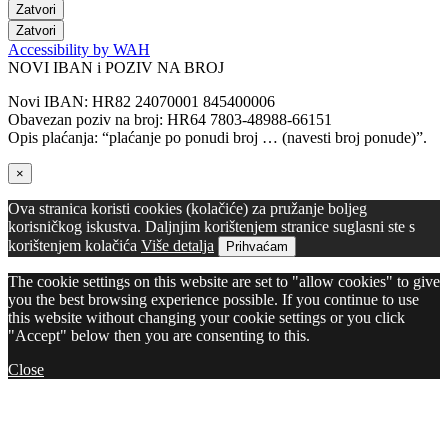
Zatvori
Zatvori
Accessibility by WAH
NOVI IBAN i POZIV NA BROJ
Novi IBAN: HR82 24070001 845400006
Obavezan poziv na broj: HR64 7803-48988-66151
Opis plaćanja: “plaćanje po ponudi broj … (navesti broj ponude)”.
×
Ova stranica koristi cookies (kolačiće) za pružanje boljeg
korisničkog iskustva. Daljnjim korištenjem stranice suglasni ste s
korištenjem kolačića
Više detalja
Prihvaćam
The cookie settings on this website are set to "allow cookies" to give
you the best browsing experience possible. If you continue to use
this website without changing your cookie settings or you click
"Accept" below then you are consenting to this.
Close