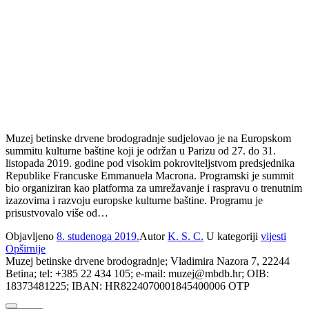
Muzej betinske drvene brodogradnje sudjelovao je na Europskom
summitu kulturne baštine koji je održan u Parizu od 27. do 31.
listopada 2019. godine pod visokim pokroviteljstvom predsjednika
Republike Francuske Emmanuela Macrona. Programski je summit
bio organiziran kao platforma za umrežavanje i raspravu o trenutnim
izazovima i razvoju europske kulturne baštine. Programu je
prisustvovalo više od…
Objavljeno
8. studenoga 2019.
Autor
K. S. C.
U kategoriji
vijesti
Opširnije
Muzej betinske drvene brodogradnje; Vladimira Nazora 7, 22244
Betina; tel: +385 22 434 105; e-mail: muzej@mbdb.hr; OIB:
18373481225; IBAN: HR8224070001845400006 OTP