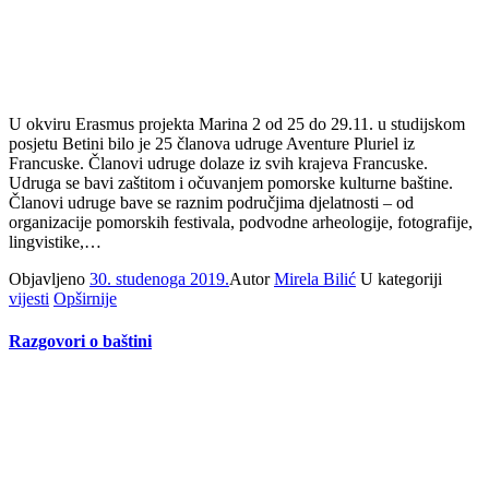
U okviru Erasmus projekta Marina 2 od 25 do 29.11. u studijskom
posjetu Betini bilo je 25 članova udruge Aventure Pluriel iz
Francuske. Članovi udruge dolaze iz svih krajeva Francuske.
Udruga se bavi zaštitom i očuvanjem pomorske kulturne baštine.
Članovi udruge bave se raznim područjima djelatnosti – od
organizacije pomorskih festivala, podvodne arheologije, fotografije,
lingvistike,…
Objavljeno
30. studenoga 2019.
Autor
Mirela Bilić
U kategoriji
vijesti
Opširnije
Razgovori o baštini