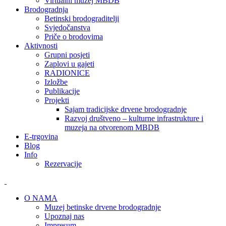
Virtualni muzej MBDB
Brodogradnja
Betinski brodograditelji
Svjedočanstva
Priče o brodovima
Aktivnosti
Grupni posjeti
Zaplovi u gajeti
RADIONICE
Izložbe
Publikacije
Projekti
Sajam tradicijske drvene brodogradnje
Razvoj društveno – kulturne infrastrukture i
muzeja na otvorenom MBDB
E-trgovina
Blog
Info
Rezervacije
O NAMA
Muzej betinske drvene brodogradnje
Upoznaj nas
Impresum