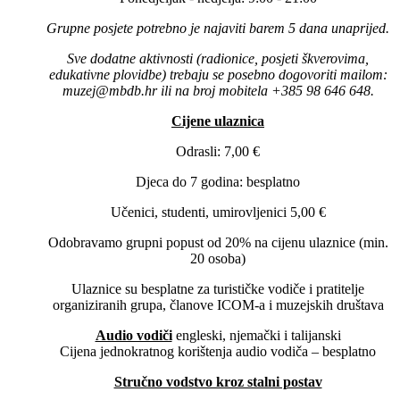
Grupne posjete potrebno je najaviti barem 5 dana unaprijed.
Sve dodatne aktivnosti (radionice, posjeti škverovima,
edukativne plovidbe) trebaju se posebno dogovoriti mailom:
muzej@mbdb.hr ili na broj mobitela +385 98 646 648.
Cijene ulaznica
Odrasli: 7,00 €
Djeca do 7 godina: besplatno
Učenici, studenti, umirovljenici 5,00 €
Odobravamo grupni popust od 20% na cijenu ulaznice (min.
20 osoba)
Ulaznice su besplatne za turističke vodiče i pratitelje
organiziranih grupa, članove ICOM-a i muzejskih društava
Audio vodiči
engleski, njemački i talijanski
Cijena jednokratnog korištenja audio vodiča – besplatno
Stručno vodstvo kroz stalni postav