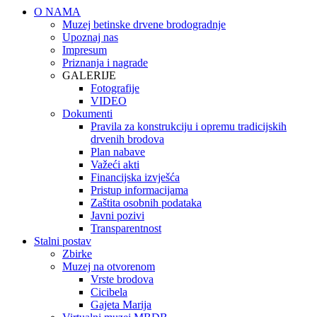
O NAMA
Muzej betinske drvene brodogradnje
Upoznaj nas
Impresum
Priznanja i nagrade
GALERIJE
Fotografije
VIDEO
Dokumenti
Pravila za konstrukciju i opremu tradicijskih
drvenih brodova
Plan nabave
Važeći akti
Financijska izvješća
Pristup informacijama
Zaštita osobnih podataka
Javni pozivi
Transparentnost
Stalni postav
Zbirke
Muzej na otvorenom
Vrste brodova
Cicibela
Gajeta Marija