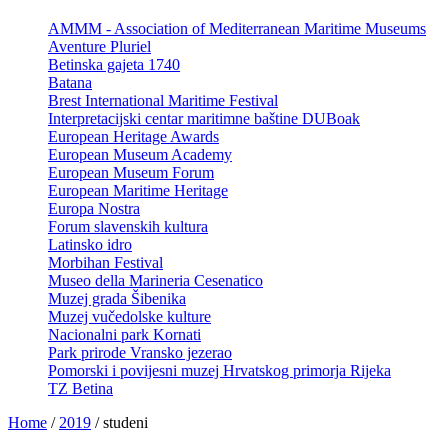
AMMM - Association of Mediterranean Maritime Museums
Aventure Pluriel
Betinska gajeta 1740
Batana
Brest International Maritime Festival
Interpretacijski centar maritimne baštine DUBoak
European Heritage Awards
European Museum Academy
European Museum Forum
European Maritime Heritage
Europa Nostra
Forum slavenskih kultura
Latinsko idro
Morbihan Festival
Museo della Marineria Cesenatico
Muzej grada Šibenika
Muzej vučedolske kulture
Nacionalni park Kornati
Park prirode Vransko jezerao
Pomorski i povijesni muzej Hrvatskog primorja Rijeka
TZ Betina
Home
/
2019
/
studeni