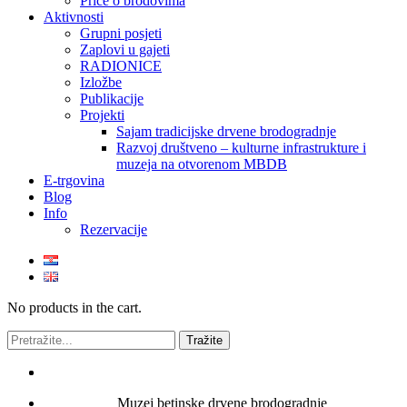
Priče o brodovima
Aktivnosti
Grupni posjeti
Zaplovi u gajeti
RADIONICE
Izložbe
Publikacije
Projekti
Sajam tradicijske drvene brodogradnje
Razvoj društveno – kulturne infrastrukture i
muzeja na otvorenom MBDB
E-trgovina
Blog
Info
Rezervacije
No products in the cart.
Muzej betinske drvene brodogradnje