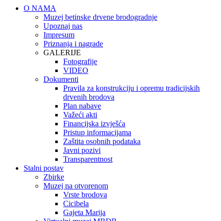
O NAMA
Muzej betinske drvene brodogradnje
Upoznaj nas
Impresum
Priznanja i nagrade
GALERIJE
Fotografije
VIDEO
Dokumenti
Pravila za konstrukciju i opremu tradicijskih
drvenih brodova
Plan nabave
Važeći akti
Financijska izvješća
Pristup informacijama
Zaštita osobnih podataka
Javni pozivi
Transparentnost
Stalni postav
Zbirke
Muzej na otvorenom
Vrste brodova
Cicibela
Gajeta Marija