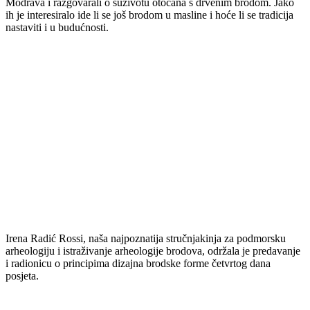
Modrava i razgovarali o suživotu otočana s drvenim brodom. Jako
ih je interesiralo ide li se još brodom u masline i hoće li se tradicija
nastaviti i u budućnosti.
Irena Radić Rossi, naša najpoznatija stručnjakinja za podmorsku
arheologiju i istraživanje arheologije brodova, održala je predavanje
i radionicu o principima dizajna brodske forme četvrtog dana
posjeta.