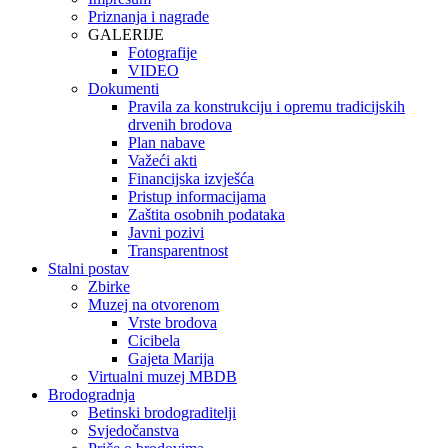
Priznanja i nagrade
GALERIJE
Fotografije
VIDEO
Dokumenti
Pravila za konstrukciju i opremu tradicijskih
drvenih brodova
Plan nabave
Važeći akti
Financijska izvješća
Pristup informacijama
Zaštita osobnih podataka
Javni pozivi
Transparentnost
Stalni postav
Zbirke
Muzej na otvorenom
Vrste brodova
Cicibela
Gajeta Marija
Virtualni muzej MBDB
Brodogradnja
Betinski brodograditelji
Svjedočanstva