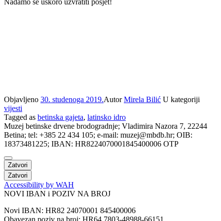
Nadamo se uskoro uzvratiti posjet!
Objavljeno
30. studenoga 2019.
Autor
Mirela Bilić
U kategoriji
vijesti
Tagged as
betinska gajeta
,
latinsko idro
Muzej betinske drvene brodogradnje; Vladimira Nazora 7, 22244
Betina; tel: +385 22 434 105; e-mail: muzej@mbdb.hr; OIB:
18373481225; IBAN: HR8224070001845400006 OTP
Zatvori
Zatvori
Accessibility by WAH
NOVI IBAN i POZIV NA BROJ
Novi IBAN: HR82 24070001 845400006
Obavezan poziv na broj: HR64 7803-48988-66151