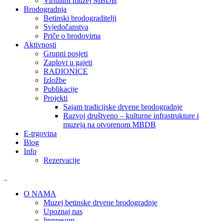
Virtualni muzej MBDB
Brodogradnja
Betinski brodograditelji
Svjedočanstva
Priče o brodovima
Aktivnosti
Grupni posjeti
Zaplovi u gajeti
RADIONICE
Izložbe
Publikacije
Projekti
Sajam tradicijske drvene brodogradnje
Razvoj društveno – kulturne infrastrukture i
muzeja na otvorenom MBDB
E-trgovina
Blog
Info
Rezervacije
O NAMA
Muzej betinske drvene brodogradnje
Upoznaj nas
Impresum