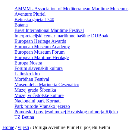
AMMM - Association of Mediterranean Maritime Museums
Aventure Pluriel
Betinska gajeta 1740
Batana
Brest International Maritime Festival
Interpretacijski centar maritimne baštine DUBoak
European Heritage Awards
European Museum Academy
European Museum Forum
European Maritime Heritage
Europa Nostra
Forum slavenskih kultura
Latinsko idro
Morbihan Festival
Museo della Marineria Cesenatico
Muzej grada Šibenika
Muzej vučedolske kulture
Nacionalni park Kornati
Park prirode Vransko jezerao
Pomorski i povijesni muzej Hrvatskog primorja Rijeka
TZ Betina
Home
/
vijesti
/
Udruga Aventure Pluriel u posjetu Betini