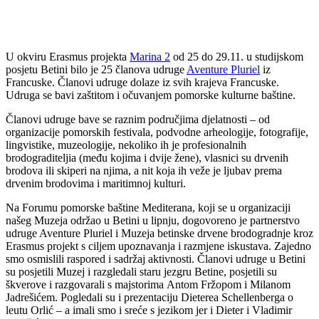
U okviru Erasmus projekta
Marina 2
od 25 do 29.11. u studijskom
posjetu Betini bilo je 25 članova udruge
Aventure Pluriel
iz
Francuske. Članovi udruge dolaze iz svih krajeva Francuske.
Udruga se bavi zaštitom i očuvanjem pomorske kulturne baštine.
Članovi udruge bave se raznim područjima djelatnosti – od
organizacije pomorskih festivala, podvodne arheologije, fotografije,
lingvistike, muzeologije, nekoliko ih je profesionalnih
brodograditeljia (među kojima i dvije žene), vlasnici su drvenih
brodova ili skiperi na njima, a nit koja ih veže je ljubav prema
drvenim brodovima i maritimnoj kulturi.
Na Forumu pomorske baštine Mediterana, koji se u organizaciji
našeg Muzeja održao u Betini u lipnju, dogovoreno je partnerstvo
udruge Aventure Pluriel i Muzeja betinske drvene brodogradnje kroz
Erasmus projekt s ciljem upoznavanja i razmjene iskustava. Zajedno
smo osmislili raspored i sadržaj aktivnosti. Članovi udruge u Betini
su posjetili Muzej i razgledali staru jezgru Betine, posjetili su
škverove i razgovarali s majstorima Antom Fržopom i Milanom
Jadrešićem. Pogledali su i prezentaciju Dieterea Schellenberga o
leutu Orlić – a imali smo i sreće s jezikom jer i Dieter i Vladimir