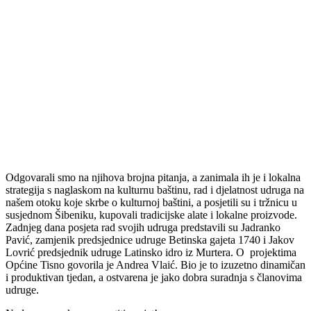
Odgovarali smo na njihova brojna pitanja, a zanimala ih je i lokalna
strategija s naglaskom na kulturnu baštinu, rad i djelatnost udruga na
našem otoku koje skrbe o kulturnoj baštini, a posjetili su i tržnicu u
susjednom Šibeniku, kupovali tradicijske alate i lokalne proizvode.
Zadnjeg dana posjeta rad svojih udruga predstavili su Jadranko
Pavić, zamjenik predsjednice udruge Betinska gajeta 1740 i Jakov
Lovrić predsjednik udruge Latinsko idro iz Murtera. O projektima
Općine Tisno govorila je Andrea Vlaić. Bio je to izuzetno dinamičan
i produktivan tjedan, a ostvarena je jako dobra suradnja s članovima
udruge.