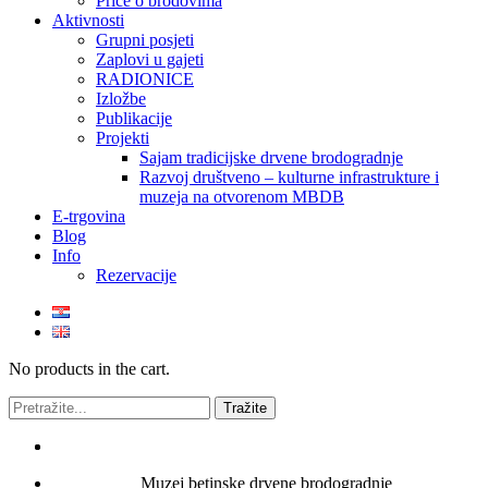
Priče o brodovima
Aktivnosti
Grupni posjeti
Zaplovi u gajeti
RADIONICE
Izložbe
Publikacije
Projekti
Sajam tradicijske drvene brodogradnje
Razvoj društveno – kulturne infrastrukture i
muzeja na otvorenom MBDB
E-trgovina
Blog
Info
Rezervacije
No products in the cart.
Muzej betinske drvene brodogradnje