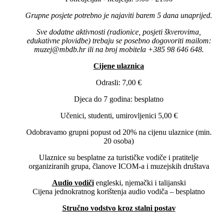
Grupne posjete potrebno je najaviti barem 5 dana unaprijed.
Sve dodatne aktivnosti (radionice, posjeti škverovima,
edukativne plovidbe) trebaju se posebno dogovoriti mailom:
muzej@mbdb.hr ili na broj mobitela +385 98 646 648.
Cijene ulaznica
Odrasli: 7,00 €
Djeca do 7 godina: besplatno
Učenici, studenti, umirovljenici 5,00 €
Odobravamo grupni popust od 20% na cijenu ulaznice (min.
20 osoba)
Ulaznice su besplatne za turističke vodiče i pratitelje
organiziranih grupa, članove ICOM-a i muzejskih društava
Audio vodiči
engleski, njemački i talijanski
Cijena jednokratnog korištenja audio vodiča – besplatno
Stručno vodstvo kroz stalni postav