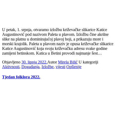
U petak, 1. srpnja, otvaramo izložbu križevačke slikarice Katice
Augustinović pod nazivom Paleta u plavom. Izložbu čine akrilne
slike na platnu u dominirajućoj plavoj boji, a prikazuju more i
morski krajolik. Paleta u plavom naziv je opusa križevačke slikarice
Katice Augustinović koja svoju križevačku adresu svake godine
zamijeni betinskom. Katica u Betini provodi najmanje šest…
Objavljeno
30. lipnja 2022.
Autor
Mirela Bilić
U kategoriji
Aktivnosti
,
Događanja
,
Izložbe
,
vijesti
Opširnije
Tjedan folklora 2022.