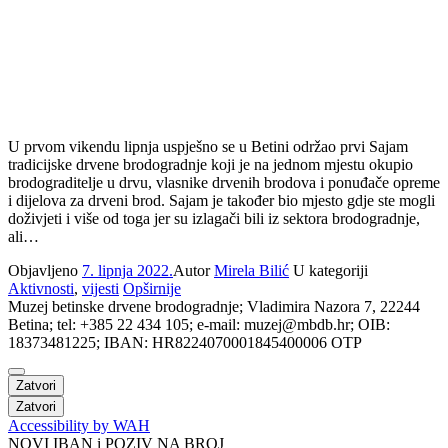
U prvom vikendu lipnja uspješno se u Betini održao prvi Sajam
tradicijske drvene brodogradnje koji je na jednom mjestu okupio
brodograditelje u drvu, vlasnike drvenih brodova i ponuđače opreme
i dijelova za drveni brod. Sajam je također bio mjesto gdje ste mogli
doživjeti i više od toga jer su izlagači bili iz sektora brodogradnje,
ali…
Objavljeno
7. lipnja 2022.
Autor
Mirela Bilić
U kategoriji
Aktivnosti
,
vijesti
Opširnije
Muzej betinske drvene brodogradnje; Vladimira Nazora 7, 22244
Betina; tel: +385 22 434 105; e-mail: muzej@mbdb.hr; OIB:
18373481225; IBAN: HR8224070001845400006 OTP
Zatvori
Zatvori
Accessibility by WAH
NOVI IBAN i POZIV NA BROJ