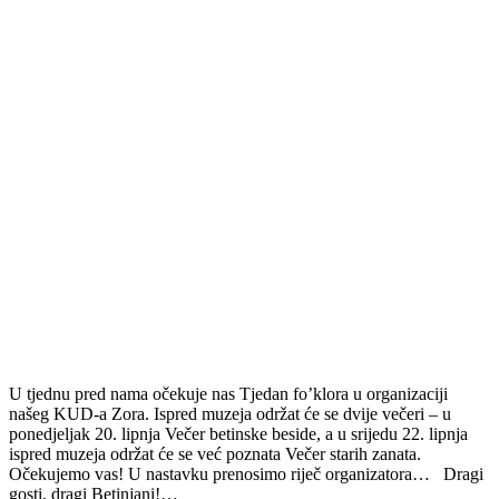
U tjednu pred nama očekuje nas Tjedan fo’klora u organizaciji
našeg KUD-a Zora. Ispred muzeja održat će se dvije večeri – u
ponedjeljak 20. lipnja Večer betinske beside, a u srijedu 22. lipnja
ispred muzeja održat će se već poznata Večer starih zanata.
Očekujemo vas! U nastavku prenosimo riječ organizatora… Dragi
gosti, dragi Betinjani!…