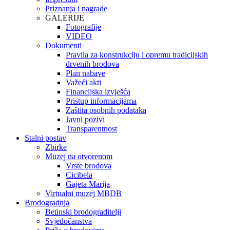
Priznanja i nagrade
GALERIJE
Fotografije
VIDEO
Dokumenti
Pravila za konstrukciju i opremu tradicijskih
drvenih brodova
Plan nabave
Važeći akti
Financijska izvješća
Pristup informacijama
Zaštita osobnih podataka
Javni pozivi
Transparentnost
Stalni postav
Zbirke
Muzej na otvorenom
Vrste brodova
Cicibela
Gajeta Marija
Virtualni muzej MBDB
Brodogradnja
Betinski brodograditelji
Svjedočanstva