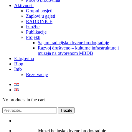
Priče o brodovima
Aktivnosti
Grupni posjeti
Zaplovi u gajeti
RADIONICE
Izložbe
Publikacije
Projekti
Sajam tradicijske drvene brodogradnje
Razvoj društveno – kulturne infrastrukture i
muzeja na otvorenom MBDB
E-trgovina
Blog
Info
Rezervacije
No products in the cart.
Muzej betinske drvene brodogradnje