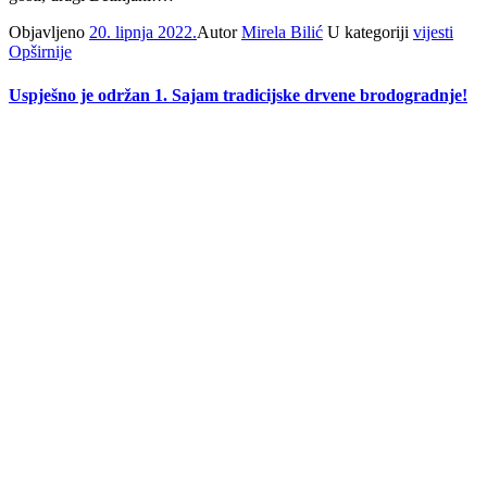
Objavljeno
20. lipnja 2022.
Autor
Mirela Bilić
U kategoriji
vijesti
Opširnije
Uspješno je održan 1. Sajam tradicijske drvene brodogradnje!