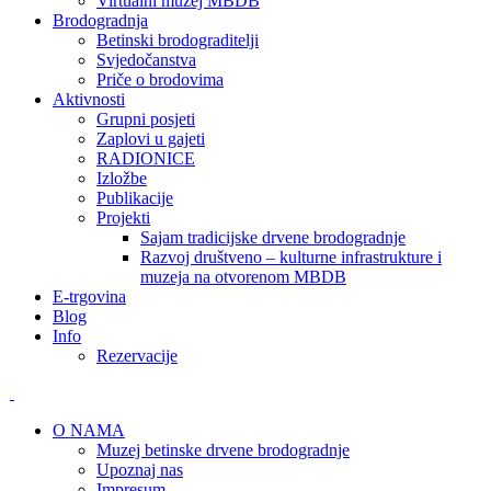
Virtualni muzej MBDB
Brodogradnja
Betinski brodograditelji
Svjedočanstva
Priče o brodovima
Aktivnosti
Grupni posjeti
Zaplovi u gajeti
RADIONICE
Izložbe
Publikacije
Projekti
Sajam tradicijske drvene brodogradnje
Razvoj društveno – kulturne infrastrukture i
muzeja na otvorenom MBDB
E-trgovina
Blog
Info
Rezervacije
O NAMA
Muzej betinske drvene brodogradnje
Upoznaj nas
Impresum