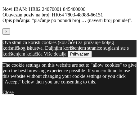
Novi IBAN: HR82 24070001 845400006
Obavezan poziv na broj: HR64 7803-48988-66151
Opis plaćanja: “plaćanje po ponudi broj … (navesti broj ponude)”.
×
Ova stranica koristi cookies (kolačiće) za pružanje boljeg
korisničkog iskustva. Daljnjim korištenjem stranice suglasni ste s
korištenjem kolačića
Više detalja
Prihvaćam
The cookie settings on this website are set to "allow cookies" to give
you the best browsing experience possible. If you continue to use
this website without changing your cookie settings or you click
"Accept" below then you are consenting to this.
Close