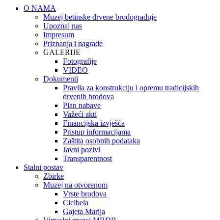
O NAMA
Muzej betinske drvene brodogradnje
Upoznaj nas
Impresum
Priznanja i nagrade
GALERIJE
Fotografije
VIDEO
Dokumenti
Pravila za konstrukciju i opremu tradicijskih
drvenih brodova
Plan nabave
Važeći akti
Financijska izvješća
Pristup informacijama
Zaštita osobnih podataka
Javni pozivi
Transparentnost
Stalni postav
Zbirke
Muzej na otvorenom
Vrste brodova
Cicibela
Gajeta Marija