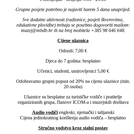
Grupne posjete potrebno je najaviti barem 5 dana unaprijed.
Sve dodatne aktivnosti (radionice, posjeti škverovima,
edukativne plovidbe) trebaju se posebno dogovoriti mailom:
muzej@mbdb.hr ili na broj mobitela +385 98 646 648.
Cijene ulaznica
Odrasli: 7,00 €
Djeca do 7 godina: besplatno
Učenici, studenti, umirovljenici 5,00 €
Odobravamo grupni popust od 20% na cijenu ulaznice (min.
20 osoba)
Ulaznice su besplatne za turističke vodiče i pratitelje
organiziranih grupa, članove ICOM-a i muzejskih društava
Audio vodiči
engleski, njemački i talijanski
Cijena jednokratnog korištenja audio vodiča – besplatno
Stručno vodstvo kroz stalni postav