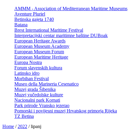
AMMM - Association of Mediterranean Maritime Museums
Aventure Pluriel
Betinska gajeta 1740
Batana
Brest International Maritime Festival
Interpretacijski centar maritimne baštine DUBoak
European Heritage Awards
European Museum Academy
European Museum Forum
European Maritime Heritage
Europa Nostra
Forum slavenskih kultura
Latinsko idro
Morbihan Festival
Museo della Marineria Cesenatico
Muzej grada Šibenika
Muzej vučedolske kulture
Nacionalni park Kornati
Park prirode Vransko jezerao
Pomorski i povijesni muzej Hrvatskog primorja Rijeka
TZ Betina
Home
/
2022
/
lipanj