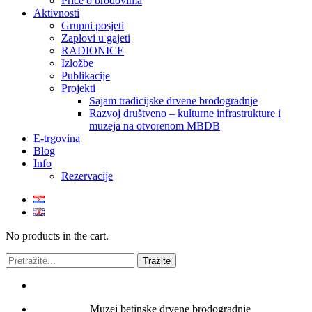
Priče o brodovima
Aktivnosti
Grupni posjeti
Zaplovi u gajeti
RADIONICE
Izložbe
Publikacije
Projekti
Sajam tradicijske drvene brodogradnje
Razvoj društveno – kulturne infrastrukture i
muzeja na otvorenom MBDB
E-trgovina
Blog
Info
Rezervacije
No products in the cart.
Muzej betinske drvene brodogradnje