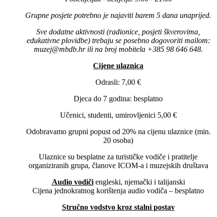
Grupne posjete potrebno je najaviti barem 5 dana unaprijed.
Sve dodatne aktivnosti (radionice, posjeti škverovima,
edukativne plovidbe) trebaju se posebno dogovoriti mailom:
muzej@mbdb.hr ili na broj mobitela +385 98 646 648.
Cijene ulaznica
Odrasli: 7,00 €
Djeca do 7 godina: besplatno
Učenici, studenti, umirovljenici 5,00 €
Odobravamo grupni popust od 20% na cijenu ulaznice (min.
20 osoba)
Ulaznice su besplatne za turističke vodiče i pratitelje
organiziranih grupa, članove ICOM-a i muzejskih društava
Audio vodiči
engleski, njemački i talijanski
Cijena jednokratnog korištenja audio vodiča – besplatno
Stručno vodstvo kroz stalni postav