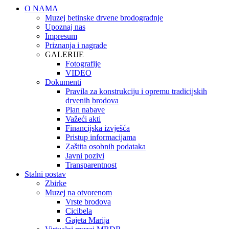
O NAMA
Muzej betinske drvene brodogradnje
Upoznaj nas
Impresum
Priznanja i nagrade
GALERIJE
Fotografije
VIDEO
Dokumenti
Pravila za konstrukciju i opremu tradicijskih
drvenih brodova
Plan nabave
Važeći akti
Financijska izvješća
Pristup informacijama
Zaštita osobnih podataka
Javni pozivi
Transparentnost
Stalni postav
Zbirke
Muzej na otvorenom
Vrste brodova
Cicibela
Gajeta Marija