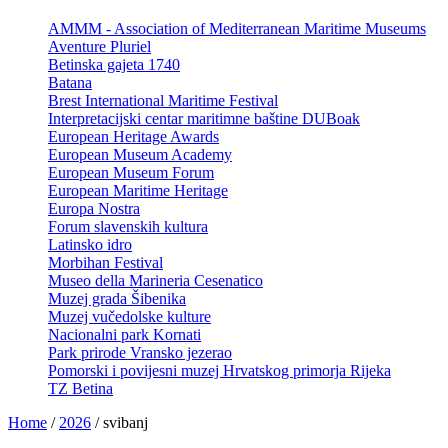
AMMM - Association of Mediterranean Maritime Museums
Aventure Pluriel
Betinska gajeta 1740
Batana
Brest International Maritime Festival
Interpretacijski centar maritimne baštine DUBoak
European Heritage Awards
European Museum Academy
European Museum Forum
European Maritime Heritage
Europa Nostra
Forum slavenskih kultura
Latinsko idro
Morbihan Festival
Museo della Marineria Cesenatico
Muzej grada Šibenika
Muzej vučedolske kulture
Nacionalni park Kornati
Park prirode Vransko jezerao
Pomorski i povijesni muzej Hrvatskog primorja Rijeka
TZ Betina
Home
/
2026
/
svibanj