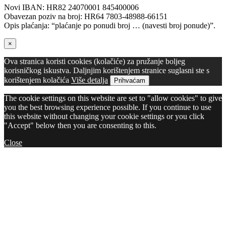
Novi IBAN: HR82 24070001 845400006
Obavezan poziv na broj: HR64 7803-48988-66151
Opis plaćanja: “plaćanje po ponudi broj … (navesti broj ponude)”.
×
Ova stranica koristi cookies (kolačiće) za pružanje boljeg
korisničkog iskustva. Daljnjim korištenjem stranice suglasni ste s
korištenjem kolačića
Više detalja
Prihvaćam
The cookie settings on this website are set to "allow cookies" to give
you the best browsing experience possible. If you continue to use
this website without changing your cookie settings or you click
"Accept" below then you are consenting to this.
Close