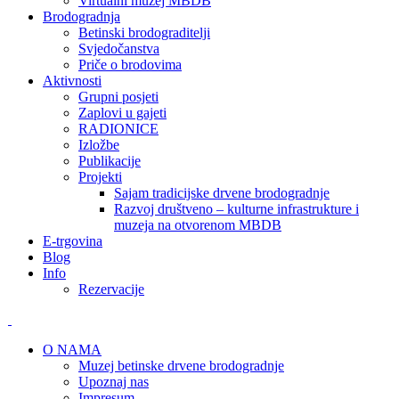
Virtualni muzej MBDB
Brodogradnja
Betinski brodograditelji
Svjedočanstva
Priče o brodovima
Aktivnosti
Grupni posjeti
Zaplovi u gajeti
RADIONICE
Izložbe
Publikacije
Projekti
Sajam tradicijske drvene brodogradnje
Razvoj društveno – kulturne infrastrukture i
muzeja na otvorenom MBDB
E-trgovina
Blog
Info
Rezervacije
O NAMA
Muzej betinske drvene brodogradnje
Upoznaj nas
Impresum