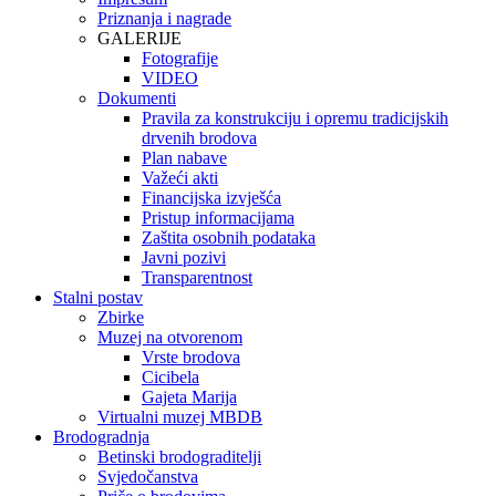
Priznanja i nagrade
GALERIJE
Fotografije
VIDEO
Dokumenti
Pravila za konstrukciju i opremu tradicijskih
drvenih brodova
Plan nabave
Važeći akti
Financijska izvješća
Pristup informacijama
Zaštita osobnih podataka
Javni pozivi
Transparentnost
Stalni postav
Zbirke
Muzej na otvorenom
Vrste brodova
Cicibela
Gajeta Marija
Virtualni muzej MBDB
Brodogradnja
Betinski brodograditelji
Svjedočanstva