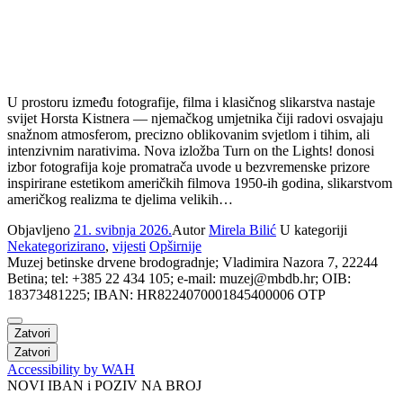
U prostoru između fotografije, filma i klasičnog slikarstva nastaje
svijet Horsta Kistnera — njemačkog umjetnika čiji radovi osvajaju
snažnom atmosferom, precizno oblikovanim svjetlom i tihim, ali
intenzivnim narativima. Nova izložba Turn on the Lights! donosi
izbor fotografija koje promatrača uvode u bezvremenske prizore
inspirirane estetikom američkih filmova 1950-ih godina, slikarstvom
američkog realizma te djelima velikih…
Objavljeno
21. svibnja 2026.
Autor
Mirela Bilić
U kategoriji
Nekategorizirano
,
vijesti
Opširnije
Muzej betinske drvene brodogradnje; Vladimira Nazora 7, 22244
Betina; tel: +385 22 434 105; e-mail: muzej@mbdb.hr; OIB:
18373481225; IBAN: HR8224070001845400006 OTP
Zatvori
Zatvori
Accessibility by WAH
NOVI IBAN i POZIV NA BROJ