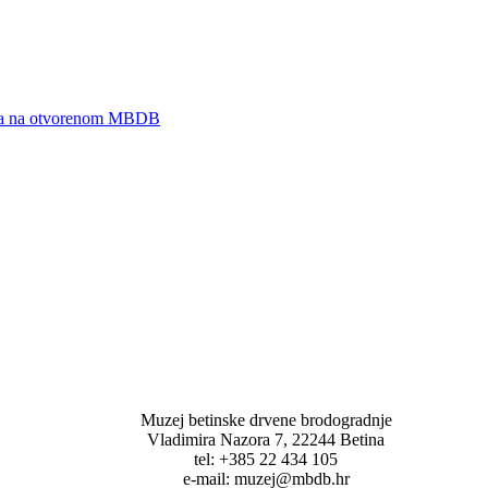
zeja na otvorenom MBDB
Muzej betinske drvene brodogradnje
Vladimira Nazora 7, 22244 Betina
tel: +385 22 434 105
e-mail: muzej@mbdb.hr