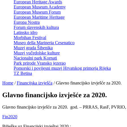
European Heritage Awards
European Museum Academy
European Museum Forum
European Maritime Heritage
Europa Nostra
Forum slavenskih kultura
Latinsko idro
Morbihan Festival
Museo della Marineria Cesenatico
Muzej grada Šibenika
Muzej vučedolske kulture
Nacionalni park Kornati
Park prirode Vransko jezerao
Pomorski i povijesni muzej Hrvatskog primorja Rijeka
TZ Betina
Home
/
Financijska izvješća
/
Glavno financijsko izvješće za 2020.
Glavno financijsko izvješće za 2020.
Glavno financijsko izvješće za 2020. god. – PRRAS, RasF, PVRIO,
Fin2020
Bilješke uz Financijski izvještaj 2020.: