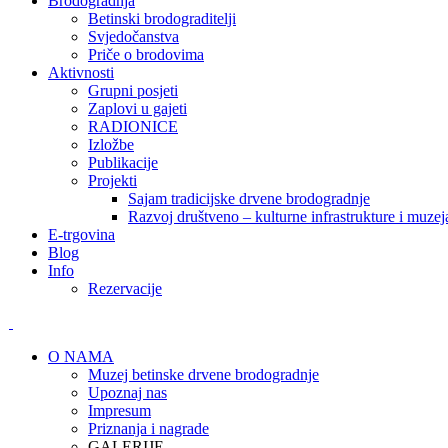
Brodogradnja
Betinski brodograditelji
Svjedočanstva
Priče o brodovima
Aktivnosti
Grupni posjeti
Zaplovi u gajeti
RADIONICE
Izložbe
Publikacije
Projekti
Sajam tradicijske drvene brodogradnje
Razvoj društveno – kulturne infrastrukture i mu
E-trgovina
Blog
Info
Rezervacije
O NAMA
Muzej betinske drvene brodogradnje
Upoznaj nas
Impresum
Priznanja i nagrade
GALERIJE