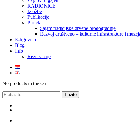
Zaplovi u gajeti
RADIONICE
Izložbe
Publikacije
Projekti
Sajam tradicijske drvene brodogradnje
Razvoj društveno – kulturne infrastrukture i mu
E-trgovina
Blog
Info
Rezervacije
No products in the cart.