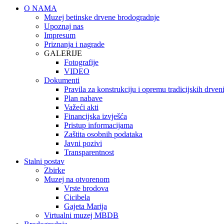
O NAMA
Muzej betinske drvene brodogradnje
Upoznaj nas
Impresum
Priznanja i nagrade
GALERIJE
Fotografije
VIDEO
Dokumenti
Pravila za konstrukciju i opremu tradicijskih drve
Plan nabave
Važeći akti
Financijska izvješća
Pristup informacijama
Zaštita osobnih podataka
Javni pozivi
Transparentnost
Stalni postav
Zbirke
Muzej na otvorenom
Vrste brodova
Cicibela
Gajeta Marija
Virtualni muzej MBDB