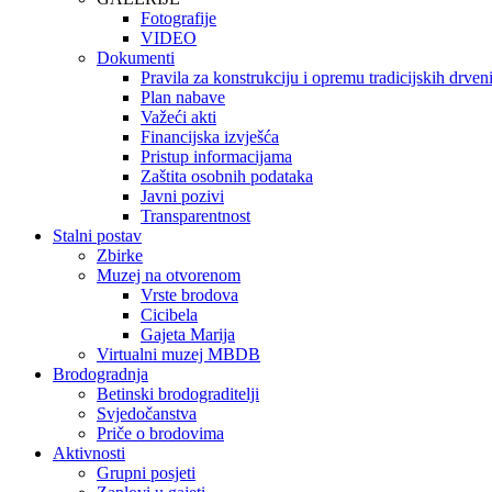
Fotografije
VIDEO
Dokumenti
Pravila za konstrukciju i opremu tradicijskih drve
Plan nabave
Važeći akti
Financijska izvješća
Pristup informacijama
Zaštita osobnih podataka
Javni pozivi
Transparentnost
Stalni postav
Zbirke
Muzej na otvorenom
Vrste brodova
Cicibela
Gajeta Marija
Virtualni muzej MBDB
Brodogradnja
Betinski brodograditelji
Svjedočanstva
Priče o brodovima
Aktivnosti
Grupni posjeti