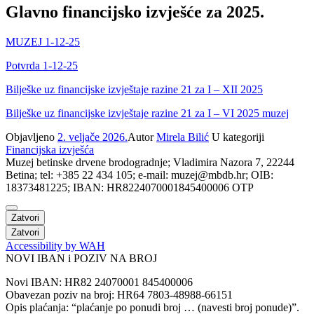
Glavno financijsko izvješće za 2025.
MUZEJ 1-12-25
Potvrda 1-12-25
Bilješke uz financijske izvještaje razine 21 za I – XII 2025
Bilješke uz financijske izvještaje razine 21 za I – VI 2025 muzej
Objavljeno
2. veljače 2026.
Autor
Mirela Bilić
U kategoriji
Financijska izvješća
Muzej betinske drvene brodogradnje; Vladimira Nazora 7, 22244
Betina; tel: +385 22 434 105; e-mail: muzej@mbdb.hr; OIB:
18373481225; IBAN: HR8224070001845400006 OTP
Zatvori
Zatvori
Accessibility by WAH
NOVI IBAN i POZIV NA BROJ
Novi IBAN: HR82 24070001 845400006
Obavezan poziv na broj: HR64 7803-48988-66151
Opis plaćanja: “plaćanje po ponudi broj … (navesti broj ponude)”.