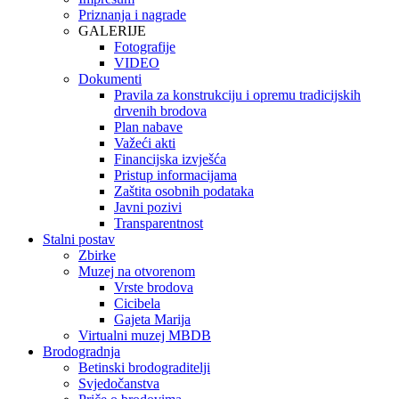
Priznanja i nagrade
GALERIJE
Fotografije
VIDEO
Dokumenti
Pravila za konstrukciju i opremu tradicijskih
drvenih brodova
Plan nabave
Važeći akti
Financijska izvješća
Pristup informacijama
Zaštita osobnih podataka
Javni pozivi
Transparentnost
Stalni postav
Zbirke
Muzej na otvorenom
Vrste brodova
Cicibela
Gajeta Marija
Virtualni muzej MBDB
Brodogradnja
Betinski brodograditelji
Svjedočanstva