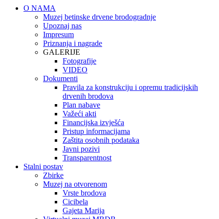
O NAMA
Muzej betinske drvene brodogradnje
Upoznaj nas
Impresum
Priznanja i nagrade
GALERIJE
Fotografije
VIDEO
Dokumenti
Pravila za konstrukciju i opremu tradicijskih
drvenih brodova
Plan nabave
Važeći akti
Financijska izvješća
Pristup informacijama
Zaštita osobnih podataka
Javni pozivi
Transparentnost
Stalni postav
Zbirke
Muzej na otvorenom
Vrste brodova
Cicibela
Gajeta Marija