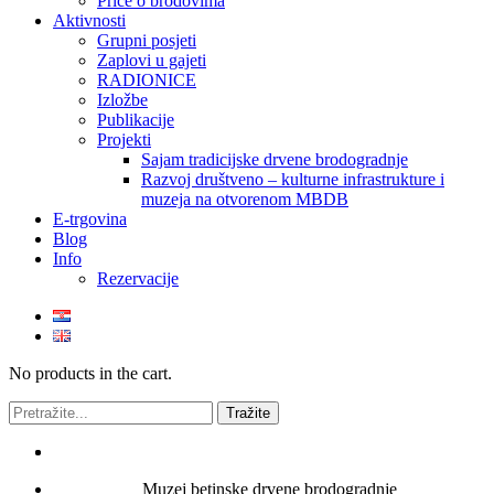
Priče o brodovima
Aktivnosti
Grupni posjeti
Zaplovi u gajeti
RADIONICE
Izložbe
Publikacije
Projekti
Sajam tradicijske drvene brodogradnje
Razvoj društveno – kulturne infrastrukture i
muzeja na otvorenom MBDB
E-trgovina
Blog
Info
Rezervacije
No products in the cart.
Muzej betinske drvene brodogradnje