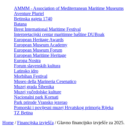
AMMM - Association of Mediterranean Maritime Museums
Aventure Pluriel
Betinska gajeta 1740
Batana
Brest International Maritime Festival
Interpretacijski centar maritimne baštine DUBoak
European Heritage Awards
European Museum Academy
European Museum Forum
European Maritime Heritage
Europa Nostra
Forum slavenskih kultura
Latinsko idro
Morbihan Festival
Museo della Marineria Cesenatico
Muzej grada Šibenika
Muzej vučedolske kulture
Nacionalni park Kornati
Park prirode Vransko jezerao
Pomorski i povijesni muzej Hrvatskog primorja Rijeka
TZ Betina
Home
/
Financijska izvješća
/
Glavno financijsko izvješće za 2025.