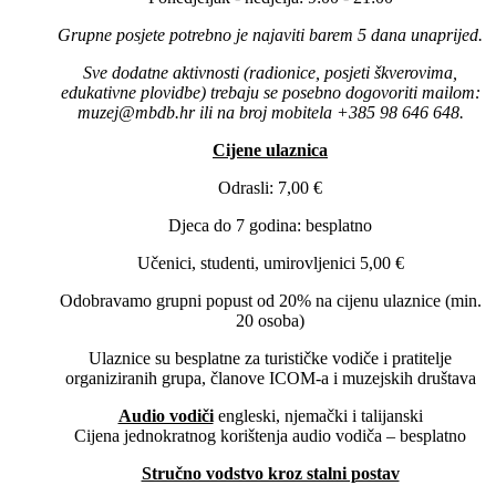
Grupne posjete potrebno je najaviti barem 5 dana unaprijed.
Sve dodatne aktivnosti (radionice, posjeti škverovima,
edukativne plovidbe) trebaju se posebno dogovoriti mailom:
muzej@mbdb.hr ili na broj mobitela +385 98 646 648.
Cijene ulaznica
Odrasli: 7,00 €
Djeca do 7 godina: besplatno
Učenici, studenti, umirovljenici 5,00 €
Odobravamo grupni popust od 20% na cijenu ulaznice (min.
20 osoba)
Ulaznice su besplatne za turističke vodiče i pratitelje
organiziranih grupa, članove ICOM-a i muzejskih društava
Audio vodiči
engleski, njemački i talijanski
Cijena jednokratnog korištenja audio vodiča – besplatno
Stručno vodstvo kroz stalni postav