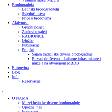
Virtualni muzej MBDB
Brodogradnja
Betinski brodograditelji
Svjedočanstva
Priče o brodovima
Aktivnosti
Grupni posjeti
Zaplovi u gajeti
RADIONICE
Izložbe
Publikacije
Projekti
Sajam tradicijske drvene brodogradnje
Razvoj društveno – kulturne infrastrukture i
muzeja na otvorenom MBDB
E-trgovina
Blog
Info
Rezervacije
O NAMA
Muzej betinske drvene brodogradnje
Upoznaj nas
Impresum