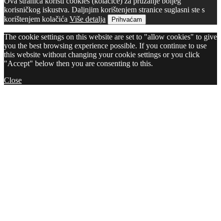
Ova stranica koristi cookies (kolačiće) za pružanje boljeg
korisničkog iskustva. Daljnjim korištenjem stranice suglasni ste s
korištenjem kolačića
Više detalja
Prihvaćam
The cookie settings on this website are set to "allow cookies" to give
you the best browsing experience possible. If you continue to use
this website without changing your cookie settings or you click
"Accept" below then you are consenting to this.
Close