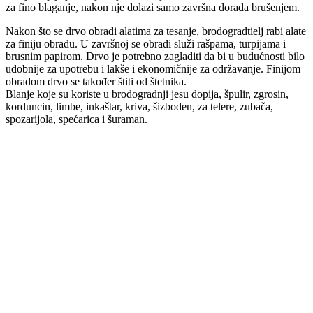
za fino blaganje, nakon nje dolazi samo završna dorada brušenjem.
Nakon što se drvo obradi alatima za tesanje, brodogradtielj rabi alate
za finiju obradu. U završnoj se obradi služi rašpama, turpijama i
brusnim papirom. Drvo je potrebno zagladiti da bi u budućnosti bilo
udobnije za upotrebu i lakše i ekonomičnije za održavanje. Finijom
obradom drvo se također štiti od štetnika.
Blanje koje su koriste u brodogradnji jesu dopija, špulir, zgrosin,
korduncin, limbe, inkaštar, kriva, šizboden, za telere, zubača,
spozarijola, spećarica i šuraman.