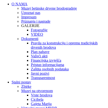
O NAMA
Muzej betinske drvene brodogradnje
Upoznaj nas
Impresum
Priznanja i nagrade
GALERIJE
Fotografije
VIDEO
Dokumenti
Pravila za konstrukciju i opremu tradicijskih
drvenih brodova
Plan nabave
Važeći akti
Financijska izvješća
Pristup informacijama
Zaštita osobnih podataka
Javni pozivi
Transparentnost
Stalni postav
Zbirke
Muzej na otvorenom
Vrste brodova
Cicibela
Gajeta Marija