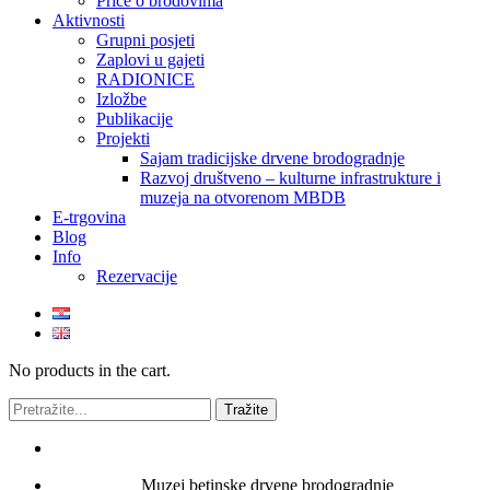
Priče o brodovima
Aktivnosti
Grupni posjeti
Zaplovi u gajeti
RADIONICE
Izložbe
Publikacije
Projekti
Sajam tradicijske drvene brodogradnje
Razvoj društveno – kulturne infrastrukture i
muzeja na otvorenom MBDB
E-trgovina
Blog
Info
Rezervacije
No products in the cart.
Muzej betinske drvene brodogradnje