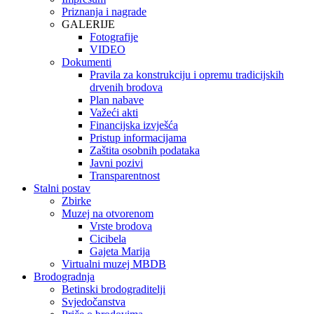
Priznanja i nagrade
GALERIJE
Fotografije
VIDEO
Dokumenti
Pravila za konstrukciju i opremu tradicijskih
drvenih brodova
Plan nabave
Važeći akti
Financijska izvješća
Pristup informacijama
Zaštita osobnih podataka
Javni pozivi
Transparentnost
Stalni postav
Zbirke
Muzej na otvorenom
Vrste brodova
Cicibela
Gajeta Marija
Virtualni muzej MBDB
Brodogradnja
Betinski brodograditelji
Svjedočanstva