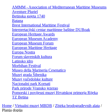
AMMM - Association of Mediterranean Maritime Museums
Aventure Pluriel
Betinska gajeta 1740
Batana
Brest International Maritime Festival
Interpretacijski centar maritimne baštine DUBoak
European Heritage Awards
European Museum Academy
European Museum Forum
European Maritime Heritage
Europa Nostra
Forum slavenskih kultura
Latinsko idro
Morbihan Festival
Museo della Marineria Cesenatico
Muzej grada Šibenika
Muzej vučedolske kulture
Nacionalni park Kornati
Park prirode Vransko jezerao
Pomorski i povijesni muzej Hrvatskog primorja Rijeka
TZ Betina
Home
/
Virtualni muzej MBDB
/
Zbirka brodograđevnih alata
/
Planja dopija