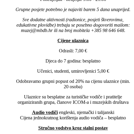
Grupne posjete potrebno je najaviti barem 5 dana unaprijed.
Sve dodatne aktivnosti (radionice, posjeti škverovima,
edukativne plovidbe) trebaju se posebno dogovoriti mailom:
muzej@mbdb.hr ili na broj mobitela +385 98 646 648.
Cijene ulaznica
Odrasli: 7,00 €
Djeca do 7 godina: besplatno
Učenici, studenti, umirovljenici 5,00 €
Odobravamo grupni popust od 20% na cijenu ulaznice (min.
20 osoba)
Ulaznice su besplatne za turističke vodiče i pratitelje
organiziranih grupa, članove ICOM-a i muzejskih društava
Audio vodiči
engleski, njemački i talijanski
Cijena jednokratnog korištenja audio vodiča – besplatno
Stručno vodstvo kroz stalni postav