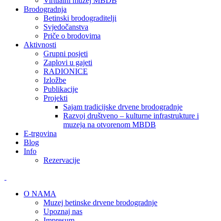
Virtualni muzej MBDB
Brodogradnja
Betinski brodograditelji
Svjedočanstva
Priče o brodovima
Aktivnosti
Grupni posjeti
Zaplovi u gajeti
RADIONICE
Izložbe
Publikacije
Projekti
Sajam tradicijske drvene brodogradnje
Razvoj društveno – kulturne infrastrukture i
muzeja na otvorenom MBDB
E-trgovina
Blog
Info
Rezervacije
O NAMA
Muzej betinske drvene brodogradnje
Upoznaj nas
Impresum