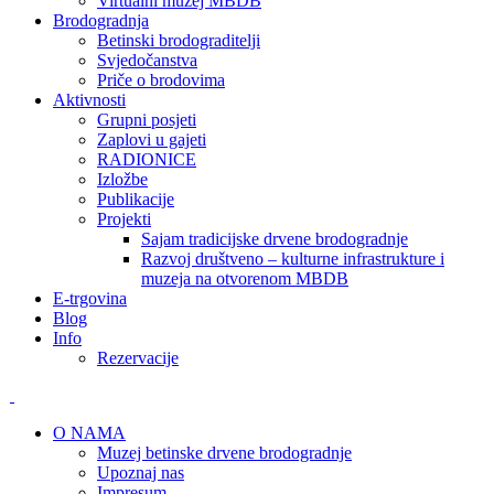
Virtualni muzej MBDB
Brodogradnja
Betinski brodograditelji
Svjedočanstva
Priče o brodovima
Aktivnosti
Grupni posjeti
Zaplovi u gajeti
RADIONICE
Izložbe
Publikacije
Projekti
Sajam tradicijske drvene brodogradnje
Razvoj društveno – kulturne infrastrukture i
muzeja na otvorenom MBDB
E-trgovina
Blog
Info
Rezervacije
O NAMA
Muzej betinske drvene brodogradnje
Upoznaj nas
Impresum