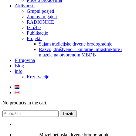
Priče o brodovima
Aktivnosti
Grupni posjeti
Zaplovi u gajeti
RADIONICE
Izložbe
Publikacije
Projekti
Sajam tradicijske drvene brodogradnje
Razvoj društveno – kulturne infrastrukture i
muzeja na otvorenom MBDB
E-trgovina
Blog
Info
Rezervacije
No products in the cart.
Muzej betinske drvene brodogradnje