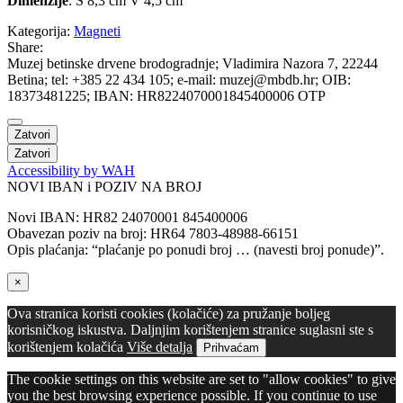
Dimenzije
: Š 8,3 cm V 4,5 cm
Kategorija:
Magneti
Share:
Muzej betinske drvene brodogradnje; Vladimira Nazora 7, 22244
Betina; tel: +385 22 434 105; e-mail: muzej@mbdb.hr; OIB:
18373481225; IBAN: HR8224070001845400006 OTP
Zatvori
Zatvori
Accessibility by WAH
NOVI IBAN i POZIV NA BROJ
Novi IBAN: HR82 24070001 845400006
Obavezan poziv na broj: HR64 7803-48988-66151
Opis plaćanja: “plaćanje po ponudi broj … (navesti broj ponude)”.
×
Ova stranica koristi cookies (kolačiće) za pružanje boljeg
korisničkog iskustva. Daljnjim korištenjem stranice suglasni ste s
korištenjem kolačića
Više detalja
Prihvaćam
The cookie settings on this website are set to "allow cookies" to give
you the best browsing experience possible. If you continue to use