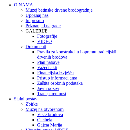
O NAMA
Muzej betinske drvene brodogradnje
Upoznaj nas
Impresum
Priznanja i nagrade
GALERIJE
Fotografije
VIDEO
Dokumenti
Pravila za konstrukciju i opremu tradicijskih
drvenih brodova
Plan nabave
Važeći akti
Financijska izvješća
Pristup informacijama
Zaštita osobnih podataka
Javni pozivi
Transparentnost
Stalni postav
Zbirke
Muzej na otvorenom
Vrste brodova
Cicibela
Gajeta Marija