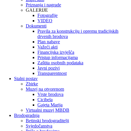
Priznanja i nagrade
GALERIJE
Fotografije
VIDEO
Dokumenti
Pravila za konstrukciju i opremu tradicijskih
drvenih brodova
Plan nabave
Važeći akti
Financijska izvješća
Pristup informacijama
Zaštita osobnih podataka
Javni pozivi
Transparentnost
Stalni postav
Zbirke
Muzej na otvorenom
Vrste brodova
Cicibela
Gajeta Marija
Virtualni muzej MBDB
Brodogradnja
Betinski brodograditelji
Svjedočanstva