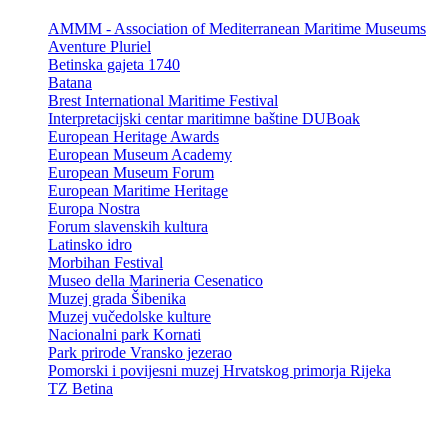
AMMM - Association of Mediterranean Maritime Museums
Aventure Pluriel
Betinska gajeta 1740
Batana
Brest International Maritime Festival
Interpretacijski centar maritimne baštine DUBoak
European Heritage Awards
European Museum Academy
European Museum Forum
European Maritime Heritage
Europa Nostra
Forum slavenskih kultura
Latinsko idro
Morbihan Festival
Museo della Marineria Cesenatico
Muzej grada Šibenika
Muzej vučedolske kulture
Nacionalni park Kornati
Park prirode Vransko jezerao
Pomorski i povijesni muzej Hrvatskog primorja Rijeka
TZ Betina