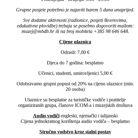
Grupne posjete potrebno je najaviti barem 5 dana unaprijed.
Sve dodatne aktivnosti (radionice, posjeti škverovima,
edukativne plovidbe) trebaju se posebno dogovoriti mailom:
muzej@mbdb.hr ili na broj mobitela +385 98 646 648.
Cijene ulaznica
Odrasli: 7,00 €
Djeca do 7 godina: besplatno
Učenici, studenti, umirovljenici 5,00 €
Odobravamo grupni popust od 20% na cijenu ulaznice (min.
20 osoba)
Ulaznice su besplatne za turističke vodiče i pratitelje
organiziranih grupa, članove ICOM-a i muzejskih društava
Audio vodiči
engleski, njemački i talijanski
Cijena jednokratnog korištenja audio vodiča – besplatno
Stručno vodstvo kroz stalni postav