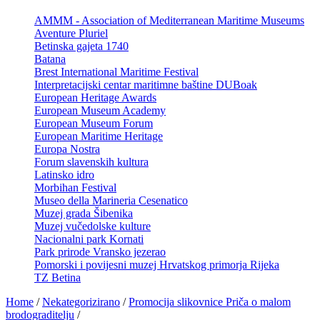
AMMM - Association of Mediterranean Maritime Museums
Aventure Pluriel
Betinska gajeta 1740
Batana
Brest International Maritime Festival
Interpretacijski centar maritimne baštine DUBoak
European Heritage Awards
European Museum Academy
European Museum Forum
European Maritime Heritage
Europa Nostra
Forum slavenskih kultura
Latinsko idro
Morbihan Festival
Museo della Marineria Cesenatico
Muzej grada Šibenika
Muzej vučedolske kulture
Nacionalni park Kornati
Park prirode Vransko jezerao
Pomorski i povijesni muzej Hrvatskog primorja Rijeka
TZ Betina
Home
/
Nekategorizirano
/
Promocija slikovnice Priča o malom
brodograditelju
/