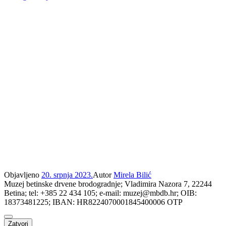
Objavljeno
20. srpnja 2023.
Autor
Mirela Bilić
Muzej betinske drvene brodogradnje; Vladimira Nazora 7, 22244
Betina; tel: +385 22 434 105; e-mail: muzej@mbdb.hr; OIB:
18373481225; IBAN: HR8224070001845400006 OTP
Zatvori