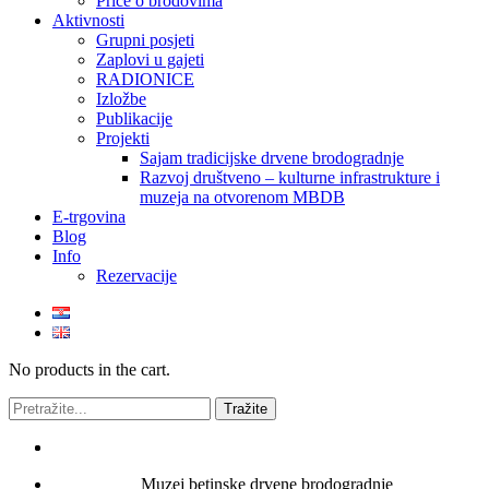
Priče o brodovima
Aktivnosti
Grupni posjeti
Zaplovi u gajeti
RADIONICE
Izložbe
Publikacije
Projekti
Sajam tradicijske drvene brodogradnje
Razvoj društveno – kulturne infrastrukture i
muzeja na otvorenom MBDB
E-trgovina
Blog
Info
Rezervacije
No products in the cart.
Muzej betinske drvene brodogradnje