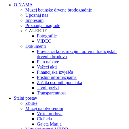
O NAMA
Muzej betinske drvene brodogradnje
Upoznaj nas
Impresum
Priznanja i nagrade
GALERIJE
Fotografije
VIDEO
Dokumenti
Pravila za konstrukciju i opremu tradicijskih
drvenih brodova
Plan nabave
Važeći akti
Financijska izvješća
Pristup informacijama
Zaštita osobnih podataka
Javni pozivi
Transparentnost
Stalni postav
Zbirke
Muzej na otvorenom
Vrste brodova
Cicibela
Gajeta Marija