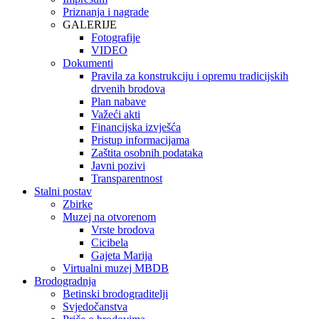
Priznanja i nagrade
GALERIJE
Fotografije
VIDEO
Dokumenti
Pravila za konstrukciju i opremu tradicijskih
drvenih brodova
Plan nabave
Važeći akti
Financijska izvješća
Pristup informacijama
Zaštita osobnih podataka
Javni pozivi
Transparentnost
Stalni postav
Zbirke
Muzej na otvorenom
Vrste brodova
Cicibela
Gajeta Marija
Virtualni muzej MBDB
Brodogradnja
Betinski brodograditelji
Svjedočanstva