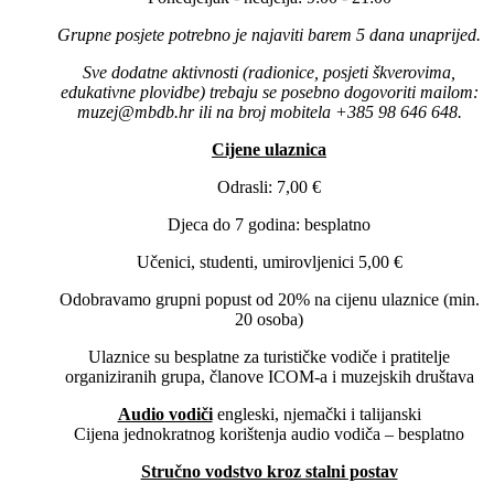
Grupne posjete potrebno je najaviti barem 5 dana unaprijed.
Sve dodatne aktivnosti (radionice, posjeti škverovima,
edukativne plovidbe) trebaju se posebno dogovoriti mailom:
muzej@mbdb.hr ili na broj mobitela +385 98 646 648.
Cijene ulaznica
Odrasli: 7,00 €
Djeca do 7 godina: besplatno
Učenici, studenti, umirovljenici 5,00 €
Odobravamo grupni popust od 20% na cijenu ulaznice (min.
20 osoba)
Ulaznice su besplatne za turističke vodiče i pratitelje
organiziranih grupa, članove ICOM-a i muzejskih društava
Audio vodiči
engleski, njemački i talijanski
Cijena jednokratnog korištenja audio vodiča – besplatno
Stručno vodstvo kroz stalni postav