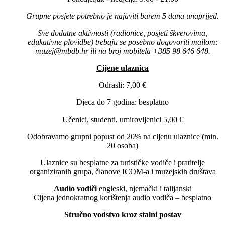
Grupne posjete potrebno je najaviti barem 5 dana unaprijed.
Sve dodatne aktivnosti (radionice, posjeti škverovima,
edukativne plovidbe) trebaju se posebno dogovoriti mailom:
muzej@mbdb.hr ili na broj mobitela +385 98 646 648.
Cijene ulaznica
Odrasli: 7,00 €
Djeca do 7 godina: besplatno
Učenici, studenti, umirovljenici 5,00 €
Odobravamo grupni popust od 20% na cijenu ulaznice (min.
20 osoba)
Ulaznice su besplatne za turističke vodiče i pratitelje
organiziranih grupa, članove ICOM-a i muzejskih društava
Audio vodiči
engleski, njemački i talijanski
Cijena jednokratnog korištenja audio vodiča – besplatno
Stručno vodstvo kroz stalni postav