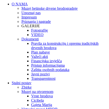
O NAMA
Muzej betinske drvene brodogradnje
Upoznaj nas
Impresum
Priznanja i nagrade
GALERIJE
Fotografije
VIDEO
Dokumenti
Pravila za konstrukciju i opremu tradicijskih
drvenih brodova
Plan nabave
Važeći akti
Financijska izvješća
Pristup informacijama
Zaštita osobnih podataka
Javni pozivi
Transparentnost
Stalni postav
Zbirke
Muzej na otvorenom
Vrste brodova
Cicibela
Gajeta Marija