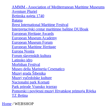
AMMM - Association of Mediterranean Maritime Museums
Aventure Pluriel
Betinska gajeta 1740
Batana
Brest International Maritime Festival
Interpretacijski centar maritimne baštine DUBoak
European Heritage Awards
European Museum Academy
European Museum Forum
European Maritime Heritage
Europa Nostra
Forum slavenskih kultura
Latinsko idro
Morbihan Festival
Museo della Marineria Cesenatico
Muzej grada Šibenika
Muzej vučedolske kulture
Nacionalni park Kornati
Park prirode Vransko jezerao
Pomorski i povijesni muzej Hrvatskog primorja Rijeka
TZ Betina
Home
/
WEBSHOP