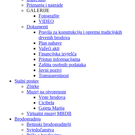
Priznanja i nagrade
GALERIJE
Fotografije
VIDEO
Dokumenti
Pravila za konstrukciju i opremu tradicijskih
drvenih brodova
Plan nabave
Važeći akti
Financijska izvješća
Pristup informacijama
Zaštita osobnih podataka
Javni pozivi
Transparentnost
Stalni postav
Zbirke
Muzej na otvorenom
Vrste brodova
Cicibela
Gajeta Marija
Virtualni muzej MBDB
Brodogradnja
Betinski brodograditelji
Svjedočanstva