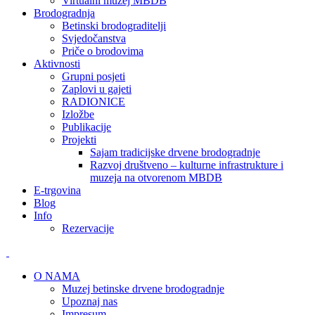
Virtualni muzej MBDB
Brodogradnja
Betinski brodograditelji
Svjedočanstva
Priče o brodovima
Aktivnosti
Grupni posjeti
Zaplovi u gajeti
RADIONICE
Izložbe
Publikacije
Projekti
Sajam tradicijske drvene brodogradnje
Razvoj društveno – kulturne infrastrukture i
muzeja na otvorenom MBDB
E-trgovina
Blog
Info
Rezervacije
O NAMA
Muzej betinske drvene brodogradnje
Upoznaj nas
Impresum