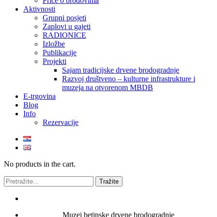
Priče o brodovima
Aktivnosti
Grupni posjeti
Zaplovi u gajeti
RADIONICE
Izložbe
Publikacije
Projekti
Sajam tradicijske drvene brodogradnje
Razvoj društveno – kulturne infrastrukture i
muzeja na otvorenom MBDB
E-trgovina
Blog
Info
Rezervacije
No products in the cart.
Muzej betinske drvene brodogradnje