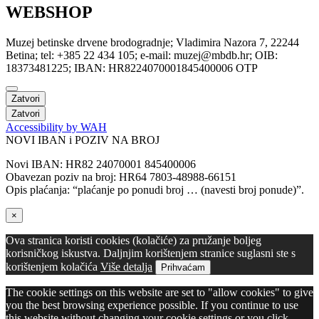
WEBSHOP
Muzej betinske drvene brodogradnje; Vladimira Nazora 7, 22244
Betina; tel: +385 22 434 105; e-mail: muzej@mbdb.hr; OIB:
18373481225; IBAN: HR8224070001845400006 OTP
Zatvori
Zatvori
Accessibility by WAH
NOVI IBAN i POZIV NA BROJ
Novi IBAN: HR82 24070001 845400006
Obavezan poziv na broj: HR64 7803-48988-66151
Opis plaćanja: “plaćanje po ponudi broj … (navesti broj ponude)”.
×
Ova stranica koristi cookies (kolačiće) za pružanje boljeg
korisničkog iskustva. Daljnjim korištenjem stranice suglasni ste s
korištenjem kolačića
Više detalja
Prihvaćam
The cookie settings on this website are set to "allow cookies" to give
you the best browsing experience possible. If you continue to use
this website without changing your cookie settings or you click