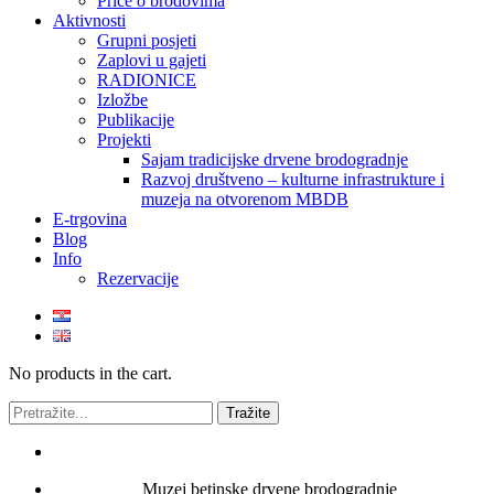
Priče o brodovima
Aktivnosti
Grupni posjeti
Zaplovi u gajeti
RADIONICE
Izložbe
Publikacije
Projekti
Sajam tradicijske drvene brodogradnje
Razvoj društveno – kulturne infrastrukture i
muzeja na otvorenom MBDB
E-trgovina
Blog
Info
Rezervacije
No products in the cart.
Muzej betinske drvene brodogradnje