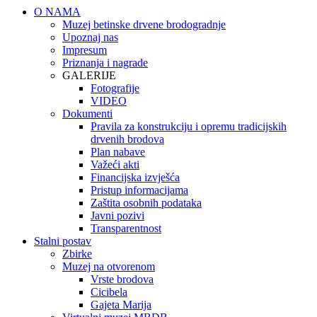
O NAMA
Muzej betinske drvene brodogradnje
Upoznaj nas
Impresum
Priznanja i nagrade
GALERIJE
Fotografije
VIDEO
Dokumenti
Pravila za konstrukciju i opremu tradicijskih
drvenih brodova
Plan nabave
Važeći akti
Financijska izvješća
Pristup informacijama
Zaštita osobnih podataka
Javni pozivi
Transparentnost
Stalni postav
Zbirke
Muzej na otvorenom
Vrste brodova
Cicibela
Gajeta Marija