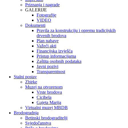
Priznanja i nagrade
GALERIJE
Fotografije
VIDEO
Dokumenti
Pravila za konstrukciju i opremu tradicijskih
drvenih brodova
Plan nabave
Važeći akti
Financijska izvješća
Pristup informacijama
Zaštita osobnih podataka
Javni pozivi
Transparentnost
Stalni postav
Zbirke
Muzej na otvorenom
Vrste brodova
Cicibela
Gajeta Marija
Virtualni muzej MBDB
Brodogradnja
Betinski brodograditelji
Svjedočanstva