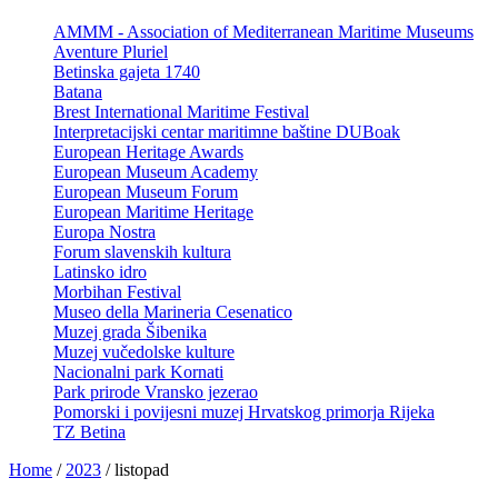
AMMM - Association of Mediterranean Maritime Museums
Aventure Pluriel
Betinska gajeta 1740
Batana
Brest International Maritime Festival
Interpretacijski centar maritimne baštine DUBoak
European Heritage Awards
European Museum Academy
European Museum Forum
European Maritime Heritage
Europa Nostra
Forum slavenskih kultura
Latinsko idro
Morbihan Festival
Museo della Marineria Cesenatico
Muzej grada Šibenika
Muzej vučedolske kulture
Nacionalni park Kornati
Park prirode Vransko jezerao
Pomorski i povijesni muzej Hrvatskog primorja Rijeka
TZ Betina
Home
/
2023
/
listopad