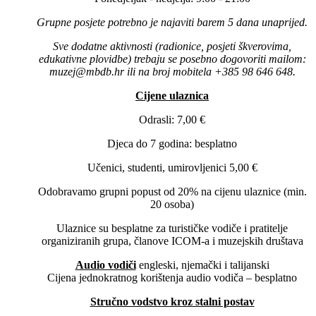
Grupne posjete potrebno je najaviti barem 5 dana unaprijed.
Sve dodatne aktivnosti (radionice, posjeti škverovima,
edukativne plovidbe) trebaju se posebno dogovoriti mailom:
muzej@mbdb.hr ili na broj mobitela +385 98 646 648.
Cijene ulaznica
Odrasli: 7,00 €
Djeca do 7 godina: besplatno
Učenici, studenti, umirovljenici 5,00 €
Odobravamo grupni popust od 20% na cijenu ulaznice (min.
20 osoba)
Ulaznice su besplatne za turističke vodiče i pratitelje
organiziranih grupa, članove ICOM-a i muzejskih društava
Audio vodiči
engleski, njemački i talijanski
Cijena jednokratnog korištenja audio vodiča – besplatno
Stručno vodstvo kroz stalni postav