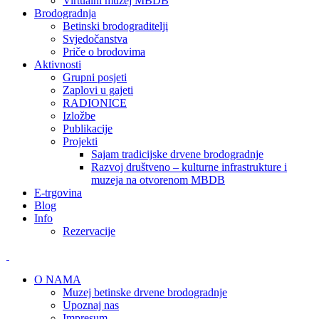
Virtualni muzej MBDB
Brodogradnja
Betinski brodograditelji
Svjedočanstva
Priče o brodovima
Aktivnosti
Grupni posjeti
Zaplovi u gajeti
RADIONICE
Izložbe
Publikacije
Projekti
Sajam tradicijske drvene brodogradnje
Razvoj društveno – kulturne infrastrukture i
muzeja na otvorenom MBDB
E-trgovina
Blog
Info
Rezervacije
O NAMA
Muzej betinske drvene brodogradnje
Upoznaj nas
Impresum