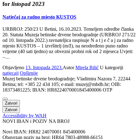
for
listopad 2023
Natječaj za radno mjesto KUSTOS
URBROJ: 250/23 U Betini, 16.10.2023. Temeljem odredbe članka
20. Statuta Muzeja betinske drvene brodogradnje (URBROJ 271/22
od 10. listopada 2022.) ravnateljica raspisuje N a t j e č a j za radno
mjesto KUSTOS – 1 izvršitelj (m/ž), na neodređeno puno radno
vrijeme (40 sati tjedno) uz obvezni probni rok od 2 mjeseca Uvjeti:
–…
Objavljeno
13. listopada 2023.
Autor
Mirela Bilić
U kategoriji
natjecaji
Opširnije
Muzej betinske drvene brodogradnje; Vladimira Nazora 7, 22244
Betina; tel: +385 22 434 105; e-mail: muzej@mbdb.hr; OIB:
18373481225; IBAN: HR8224070001845400006 OTP
Zatvori
Zatvori
Accessibility by WAH
NOVI IBAN i POZIV NA BROJ
Novi IBAN: HR82 24070001 845400006
Obavezan poziv na broj: HR64 7803-48988-66151