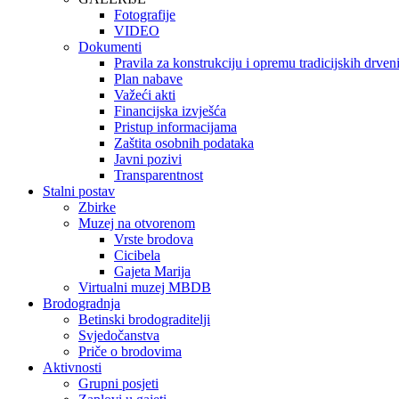
Fotografije
VIDEO
Dokumenti
Pravila za konstrukciju i opremu tradicijskih drve
Plan nabave
Važeći akti
Financijska izvješća
Pristup informacijama
Zaštita osobnih podataka
Javni pozivi
Transparentnost
Stalni postav
Zbirke
Muzej na otvorenom
Vrste brodova
Cicibela
Gajeta Marija
Virtualni muzej MBDB
Brodogradnja
Betinski brodograditelji
Svjedočanstva
Priče o brodovima
Aktivnosti
Grupni posjeti