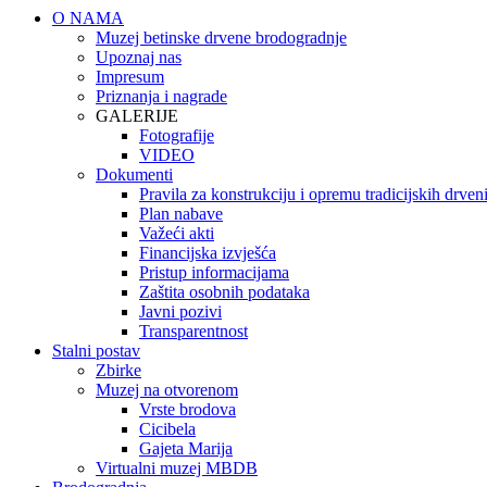
O NAMA
Muzej betinske drvene brodogradnje
Upoznaj nas
Impresum
Priznanja i nagrade
GALERIJE
Fotografije
VIDEO
Dokumenti
Pravila za konstrukciju i opremu tradicijskih drve
Plan nabave
Važeći akti
Financijska izvješća
Pristup informacijama
Zaštita osobnih podataka
Javni pozivi
Transparentnost
Stalni postav
Zbirke
Muzej na otvorenom
Vrste brodova
Cicibela
Gajeta Marija
Virtualni muzej MBDB