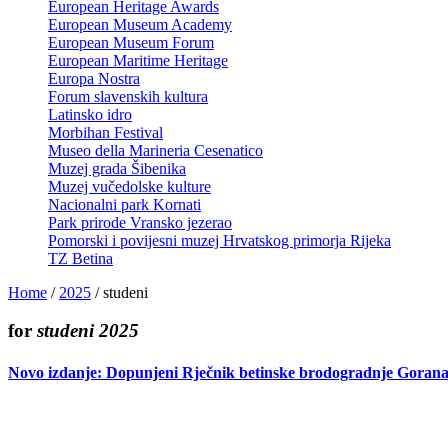
European Heritage Awards
European Museum Academy
European Museum Forum
European Maritime Heritage
Europa Nostra
Forum slavenskih kultura
Latinsko idro
Morbihan Festival
Museo della Marineria Cesenatico
Muzej grada Šibenika
Muzej vučedolske kulture
Nacionalni park Kornati
Park prirode Vransko jezerao
Pomorski i povijesni muzej Hrvatskog primorja Rijeka
TZ Betina
Home
/
2025
/
studeni
for
studeni 2025
Novo izdanje: Dopunjeni Rječnik betinske brodogradnje Gorana 