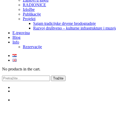
Zaplovi u gajeti
RADIONICE
Izložbe
Publikacije
Projekti
Sajam tradicijske drvene brodogradnje
Razvoj društveno – kulturne infrastrukture i mu
E-trgovina
Blog
Info
Rezervacije
No products in the cart.