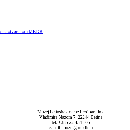
zeja na otvorenom MBDB
Muzej betinske drvene brodogradnje
Vladimira Nazora 7, 22244 Betina
tel: +385 22 434 105
e-mail: muzej@mbdb.hr