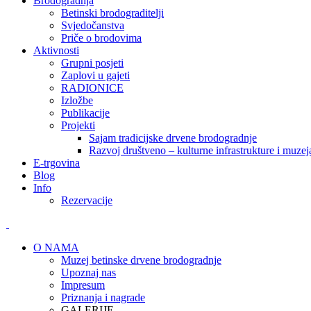
Brodogradnja
Betinski brodograditelji
Svjedočanstva
Priče o brodovima
Aktivnosti
Grupni posjeti
Zaplovi u gajeti
RADIONICE
Izložbe
Publikacije
Projekti
Sajam tradicijske drvene brodogradnje
Razvoj društveno – kulturne infrastrukture i mu
E-trgovina
Blog
Info
Rezervacije
O NAMA
Muzej betinske drvene brodogradnje
Upoznaj nas
Impresum
Priznanja i nagrade
GALERIJE