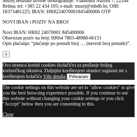
Muzej betinske drvene brodogradnje; Vladimira Nazora 7, 22244
Betina; tel: +385 22 434 105; e-mail: muzej@mbdb.hr; OIB:
18373481225; IBAN: HR8224070001845400006 OTP
NOVI IBAN i POZIV NA BROJ
Novi IBAN: HR82 24070001 845400006
Obavezan poziv na broj: HR64 7803-48988-66151
Opis plaćanja: “plaćanje po ponudi broj … (navesti broj ponude)”.
×
Ova stranica koristi cookies (kolačiće) za pružanje boljeg
korisničkog iskustva. Daljnjim korištenjem stranice suglasni ste s
korištenjem kolačića
Više detalja
Prihvaćam
The cookie settings on this website are set to "allow cookies" to give
you the best browsing experience possible. If you continue to use
this website without changing your cookie settings or you click
"Accept" below then you are consenting to this.
Close