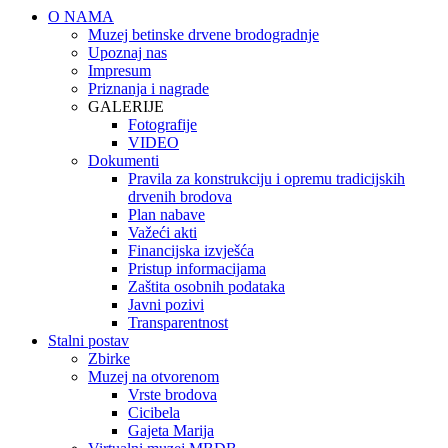
O NAMA
Muzej betinske drvene brodogradnje
Upoznaj nas
Impresum
Priznanja i nagrade
GALERIJE
Fotografije
VIDEO
Dokumenti
Pravila za konstrukciju i opremu tradicijskih
drvenih brodova
Plan nabave
Važeći akti
Financijska izvješća
Pristup informacijama
Zaštita osobnih podataka
Javni pozivi
Transparentnost
Stalni postav
Zbirke
Muzej na otvorenom
Vrste brodova
Cicibela
Gajeta Marija