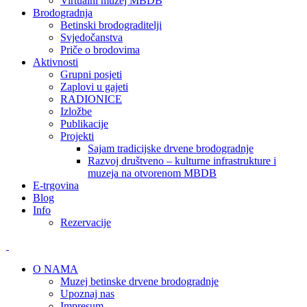
Virtualni muzej MBDB
Brodogradnja
Betinski brodograditelji
Svjedočanstva
Priče o brodovima
Aktivnosti
Grupni posjeti
Zaplovi u gajeti
RADIONICE
Izložbe
Publikacije
Projekti
Sajam tradicijske drvene brodogradnje
Razvoj društveno – kulturne infrastrukture i
muzeja na otvorenom MBDB
E-trgovina
Blog
Info
Rezervacije
O NAMA
Muzej betinske drvene brodogradnje
Upoznaj nas
Impresum