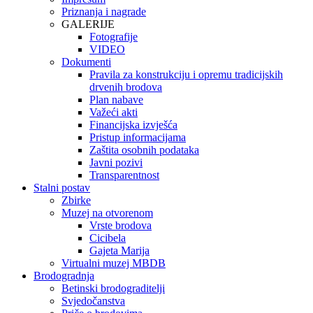
Priznanja i nagrade
GALERIJE
Fotografije
VIDEO
Dokumenti
Pravila za konstrukciju i opremu tradicijskih
drvenih brodova
Plan nabave
Važeći akti
Financijska izvješća
Pristup informacijama
Zaštita osobnih podataka
Javni pozivi
Transparentnost
Stalni postav
Zbirke
Muzej na otvorenom
Vrste brodova
Cicibela
Gajeta Marija
Virtualni muzej MBDB
Brodogradnja
Betinski brodograditelji
Svjedočanstva