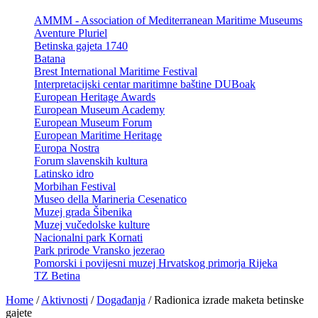
AMMM - Association of Mediterranean Maritime Museums
Aventure Pluriel
Betinska gajeta 1740
Batana
Brest International Maritime Festival
Interpretacijski centar maritimne baštine DUBoak
European Heritage Awards
European Museum Academy
European Museum Forum
European Maritime Heritage
Europa Nostra
Forum slavenskih kultura
Latinsko idro
Morbihan Festival
Museo della Marineria Cesenatico
Muzej grada Šibenika
Muzej vučedolske kulture
Nacionalni park Kornati
Park prirode Vransko jezerao
Pomorski i povijesni muzej Hrvatskog primorja Rijeka
TZ Betina
Home
/
Aktivnosti
/
Događanja
/
Radionica izrade maketa betinske
gajete