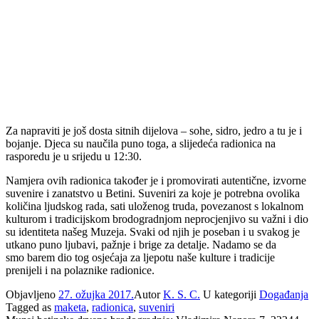
Za napraviti je još dosta sitnih dijelova – sohe, sidro, jedro a tu je i
bojanje. Djeca su naučila puno toga, a slijedeća radionica na
rasporedu je u srijedu u 12:30.
Namjera ovih radionica također je i promovirati autentične, izvorne
suvenire i zanatstvo u Betini. Suveniri za koje je potrebna ovolika
količina ljudskog rada, sati uloženog truda, povezanost s lokalnom
kulturom i tradicijskom brodogradnjom neprocjenjivo su važni i dio
su identiteta našeg Muzeja. Svaki od njih je poseban i u svakog je
utkano puno ljubavi, pažnje i brige za detalje. Nadamo se da
smo barem dio tog osjećaja za ljepotu naše kulture i tradicije
prenijeli i na polaznike radionice.
Objavljeno
27. ožujka 2017.
Autor
K. S. C.
U kategoriji
Događanja
Tagged as
maketa
,
radionica
,
suveniri