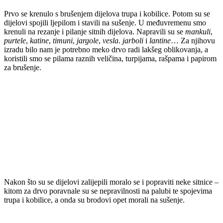
Prvo se krenulo s brušenjem dijelova trupa i kobilice. Potom su se
dijelovi spojili ljepilom i stavili na sušenje. U međuvremenu smo
krenuli na rezanje i pilanje sitnih dijelova. Napravili su se
mankuli
,
purtele
,
katine
,
timuni
,
jargole
,
vesla
.
jarboli
i
lantine
… Za njihovu
izradu bilo nam je potrebno meko drvo radi lakšeg oblikovanja, a
koristili smo se pilama raznih veličina, turpijama, rašpama i papirom
za brušenje.
Nakon što su se dijelovi zalijepili moralo se i popraviti neke sitnice –
kitom za drvo poravnale su se nepravilnosti na palubi te spojevima
trupa i kobilice, a onda su brodovi opet morali na sušenje.