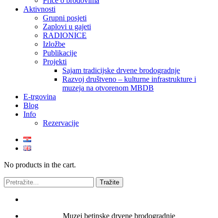
Priče o brodovima
Aktivnosti
Grupni posjeti
Zaplovi u gajeti
RADIONICE
Izložbe
Publikacije
Projekti
Sajam tradicijske drvene brodogradnje
Razvoj društveno – kulturne infrastrukture i
muzeja na otvorenom MBDB
E-trgovina
Blog
Info
Rezervacije
No products in the cart.
Muzej betinske drvene brodogradnje