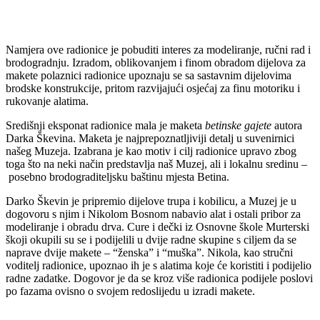
Namjera ove radionice je pobuditi interes za modeliranje, ručni rad i
brodogradnju. Izradom, oblikovanjem i finom obradom dijelova za
makete polaznici radionice upoznaju se sa sastavnim dijelovima
brodske konstrukcije, pritom razvijajući osjećaj za finu motoriku i
rukovanje alatima.
Središnji eksponat radionice mala je maketa
betinske gajete
autora
Darka Škevina. Maketa je najprepoznatljiviji detalj u suvenirnici
našeg Muzeja. Izabrana je kao motiv i cilj radionice upravo zbog
toga što na neki način predstavlja naš Muzej, ali i lokalnu sredinu –
posebno brodograditeljsku baštinu mjesta Betina.
Darko Škevin je pripremio dijelove trupa i kobilicu, a Muzej je u
dogovoru s njim i Nikolom Bosnom nabavio alat i ostali pribor za
modeliranje i obradu drva. Cure i dečki iz Osnovne škole Murterski
škoji okupili su se i podijelili u dvije radne skupine s ciljem da se
naprave dvije makete – “ženska” i “muška”. Nikola, kao stručni
voditelj radionice, upoznao ih je s alatima koje će koristiti i podijelio
radne zadatke. Dogovor je da se kroz više radionica podijele poslovi
po fazama ovisno o svojem redoslijedu u izradi makete.