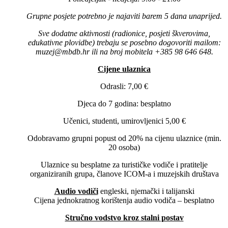
Grupne posjete potrebno je najaviti barem 5 dana unaprijed.
Sve dodatne aktivnosti (radionice, posjeti škverovima,
edukativne plovidbe) trebaju se posebno dogovoriti mailom:
muzej@mbdb.hr ili na broj mobitela +385 98 646 648.
Cijene ulaznica
Odrasli: 7,00 €
Djeca do 7 godina: besplatno
Učenici, studenti, umirovljenici 5,00 €
Odobravamo grupni popust od 20% na cijenu ulaznice (min.
20 osoba)
Ulaznice su besplatne za turističke vodiče i pratitelje
organiziranih grupa, članove ICOM-a i muzejskih društava
Audio vodiči
engleski, njemački i talijanski
Cijena jednokratnog korištenja audio vodiča – besplatno
Stručno vodstvo kroz stalni postav