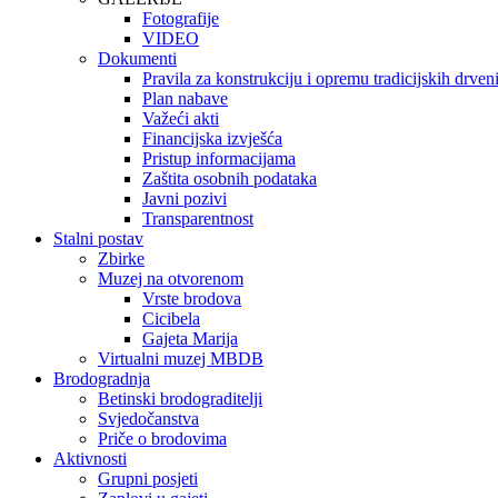
Fotografije
VIDEO
Dokumenti
Pravila za konstrukciju i opremu tradicijskih drve
Plan nabave
Važeći akti
Financijska izvješća
Pristup informacijama
Zaštita osobnih podataka
Javni pozivi
Transparentnost
Stalni postav
Zbirke
Muzej na otvorenom
Vrste brodova
Cicibela
Gajeta Marija
Virtualni muzej MBDB
Brodogradnja
Betinski brodograditelji
Svjedočanstva
Priče o brodovima
Aktivnosti
Grupni posjeti