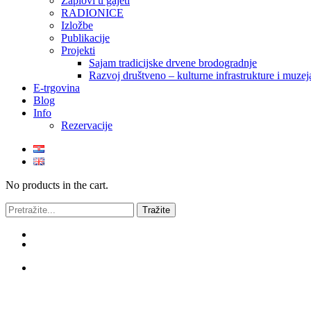
Zaplovi u gajeti
RADIONICE
Izložbe
Publikacije
Projekti
Sajam tradicijske drvene brodogradnje
Razvoj društveno – kulturne infrastrukture i mu
E-trgovina
Blog
Info
Rezervacije
No products in the cart.