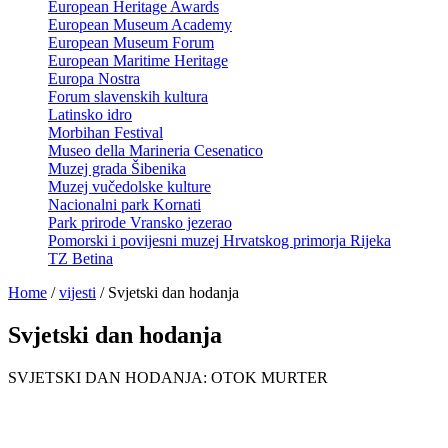
European Heritage Awards
European Museum Academy
European Museum Forum
European Maritime Heritage
Europa Nostra
Forum slavenskih kultura
Latinsko idro
Morbihan Festival
Museo della Marineria Cesenatico
Muzej grada Šibenika
Muzej vučedolske kulture
Nacionalni park Kornati
Park prirode Vransko jezerao
Pomorski i povijesni muzej Hrvatskog primorja Rijeka
TZ Betina
Home
/
vijesti
/
Svjetski dan hodanja
Svjetski dan hodanja
SVJETSKI DAN HODANJA: OTOK MURTER