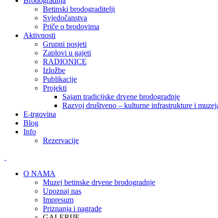
Brodogradnja
Betinski brodograditelji
Svjedočanstva
Priče o brodovima
Aktivnosti
Grupni posjeti
Zaplovi u gajeti
RADIONICE
Izložbe
Publikacije
Projekti
Sajam tradicijske drvene brodogradnje
Razvoj društveno – kulturne infrastrukture i mu
E-trgovina
Blog
Info
Rezervacije
O NAMA
Muzej betinske drvene brodogradnje
Upoznaj nas
Impresum
Priznanja i nagrade
GALERIJE