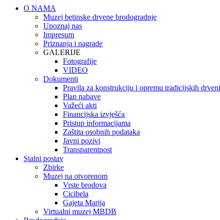
O NAMA
Muzej betinske drvene brodogradnje
Upoznaj nas
Impresum
Priznanja i nagrade
GALERIJE
Fotografije
VIDEO
Dokumenti
Pravila za konstrukciju i opremu tradicijskih drve
Plan nabave
Važeći akti
Financijska izvješća
Pristup informacijama
Zaštita osobnih podataka
Javni pozivi
Transparentnost
Stalni postav
Zbirke
Muzej na otvorenom
Vrste brodova
Cicibela
Gajeta Marija
Virtualni muzej MBDB