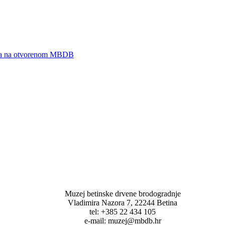
zeja na otvorenom MBDB
Muzej betinske drvene brodogradnje
Vladimira Nazora 7, 22244 Betina
tel: +385 22 434 105
e-mail: muzej@mbdb.hr