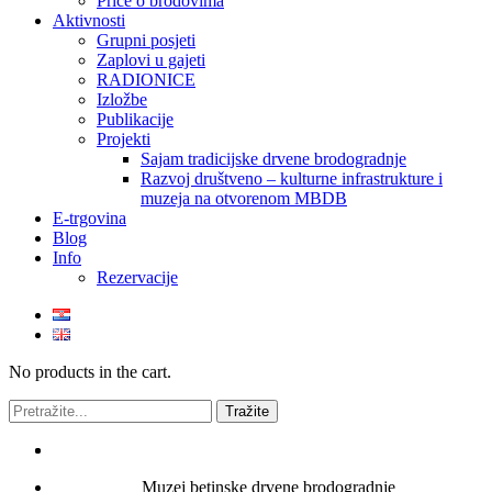
Priče o brodovima
Aktivnosti
Grupni posjeti
Zaplovi u gajeti
RADIONICE
Izložbe
Publikacije
Projekti
Sajam tradicijske drvene brodogradnje
Razvoj društveno – kulturne infrastrukture i
muzeja na otvorenom MBDB
E-trgovina
Blog
Info
Rezervacije
No products in the cart.
Muzej betinske drvene brodogradnje