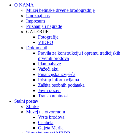
O NAMA
Muzej betinske drvene brodogradnje
Upoznaj nas
Impresum
Priznanja i nagrade
GALERIJE
Fotografije
VIDEO
Dokumenti
Pravila za konstrukciju i opremu tradicijskih
drvenih brodova
Plan nabave
Važeći akti
Financijska izvješća
Pristup informacijama
Zaštita osobnih podataka
Javni pozivi
Transparentnost
Stalni postav
Zbirke
Muzej na otvorenom
Vrste brodova
Cicibela
Gajeta Marija