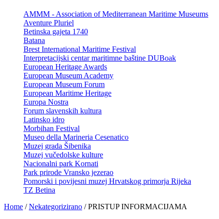
AMMM - Association of Mediterranean Maritime Museums
Aventure Pluriel
Betinska gajeta 1740
Batana
Brest International Maritime Festival
Interpretacijski centar maritimne baštine DUBoak
European Heritage Awards
European Museum Academy
European Museum Forum
European Maritime Heritage
Europa Nostra
Forum slavenskih kultura
Latinsko idro
Morbihan Festival
Museo della Marineria Cesenatico
Muzej grada Šibenika
Muzej vučedolske kulture
Nacionalni park Kornati
Park prirode Vransko jezerao
Pomorski i povijesni muzej Hrvatskog primorja Rijeka
TZ Betina
Home
/
Nekategorizirano
/
PRISTUP INFORMACIJAMA