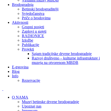
Virtualni muzej MBDB
Brodogradnja
Betinski brodograditelji
Svjedočanstva
Priče o brodovima
Aktivnosti
Grupni posjeti
Zaplovi u gajeti
RADIONICE
Izložbe
Publikacije
Projekti
Sajam tradicijske drvene brodogradnje
Razvoj društveno – kulturne infrastrukture i
muzeja na otvorenom MBDB
E-trgovina
Blog
Info
Rezervacije
O NAMA
Muzej betinske drvene brodogradnje
Upoznaj nas
Impresum