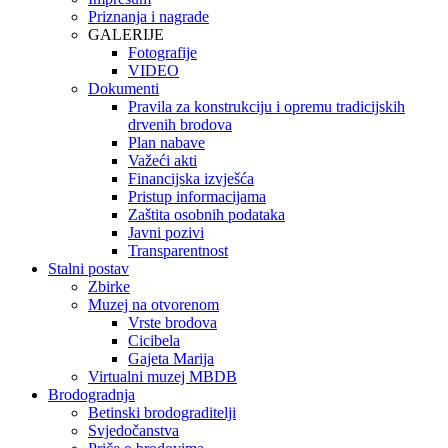
Priznanja i nagrade
GALERIJE
Fotografije
VIDEO
Dokumenti
Pravila za konstrukciju i opremu tradicijskih
drvenih brodova
Plan nabave
Važeći akti
Financijska izvješća
Pristup informacijama
Zaštita osobnih podataka
Javni pozivi
Transparentnost
Stalni postav
Zbirke
Muzej na otvorenom
Vrste brodova
Cicibela
Gajeta Marija
Virtualni muzej MBDB
Brodogradnja
Betinski brodograditelji
Svjedočanstva