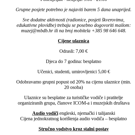
Grupne posjete potrebno je najaviti barem 5 dana unaprijed.
Sve dodatne aktivnosti (radionice, posjeti škverovima,
edukativne plovidbe) trebaju se posebno dogovoriti mailom:
muzej@mbdb.hr ili na broj mobitela +385 98 646 648.
Cijene ulaznica
Odrasli: 7,00 €
Djeca do 7 godina: besplatno
Učenici, studenti, umirovljenici 5,00 €
Odobravamo grupni popust od 20% na cijenu ulaznice (min.
20 osoba)
Ulaznice su besplatne za turističke vodiče i pratitelje
organiziranih grupa, članove ICOM-a i muzejskih društava
Audio vodiči
engleski, njemački i talijanski
Cijena jednokratnog korištenja audio vodiča – besplatno
Stručno vodstvo kroz stalni postav