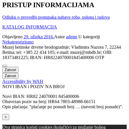
PRISTUP INFORMACIJAMA
Odluku o provedbi postupaka nabave roba, usluga i radova
KATALOG INFORMACIJA
Objavljeno
29. ožujka 2016.
Autor
admin
U kategoriji
Nekategorizirano
Muzej betinske drvene brodogradnje; Vladimira Nazora 7, 22244
Betina; tel: +385 22 434 105; e-mail: muzej@mbdb.hr; OIB:
18373481225; IBAN: HR8224070001845400006 OTP
Zatvori
Zatvori
Accessibility by WAH
NOVI IBAN i POZIV NA BROJ
Novi IBAN: HR82 24070001 845400006
Obavezan poziv na broj: HR64 7803-48988-66151
Opis plaćanja: “plaćanje po ponudi broj … (navesti broj ponude)”.
×
Ova stranica koristi cookies (kolačiće) za pružanje boljeg