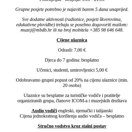
Grupne posjete potrebno je najaviti barem 5 dana unaprijed.
Sve dodatne aktivnosti (radionice, posjeti škverovima,
edukativne plovidbe) trebaju se posebno dogovoriti mailom:
muzej@mbdb.hr ili na broj mobitela +385 98 646 648.
Cijene ulaznica
Odrasli: 7,00 €
Djeca do 7 godina: besplatno
Učenici, studenti, umirovljenici 5,00 €
Odobravamo grupni popust od 20% na cijenu ulaznice (min.
20 osoba)
Ulaznice su besplatne za turističke vodiče i pratitelje
organiziranih grupa, članove ICOM-a i muzejskih društava
Audio vodiči
engleski, njemački i talijanski
Cijena jednokratnog korištenja audio vodiča – besplatno
Stručno vodstvo kroz stalni postav