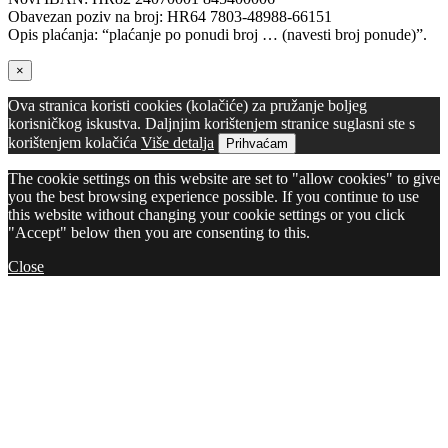
Obavezan poziv na broj: HR64 7803-48988-66151
Opis plaćanja: “plaćanje po ponudi broj … (navesti broj ponude)”.
×
Ova stranica koristi cookies (kolačiće) za pružanje boljeg
korisničkog iskustva. Daljnjim korištenjem stranice suglasni ste s
korištenjem kolačića
Više detalja
Prihvaćam
The cookie settings on this website are set to "allow cookies" to give
you the best browsing experience possible. If you continue to use
this website without changing your cookie settings or you click
"Accept" below then you are consenting to this.
Close