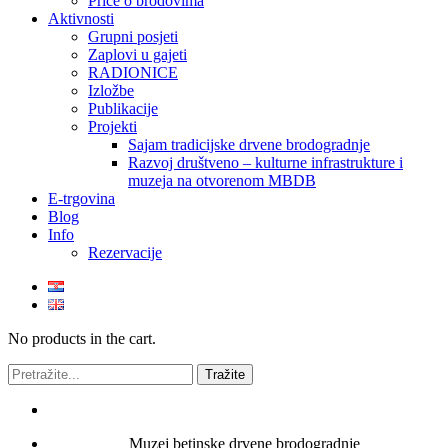
Priče o brodovima
Aktivnosti
Grupni posjeti
Zaplovi u gajeti
RADIONICE
Izložbe
Publikacije
Projekti
Sajam tradicijske drvene brodogradnje
Razvoj društveno – kulturne infrastrukture i
muzeja na otvorenom MBDB
E-trgovina
Blog
Info
Rezervacije
No products in the cart.
Muzej betinske drvene brodogradnje