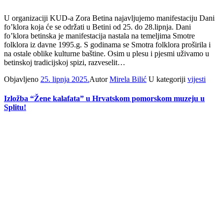
U organizaciji KUD-a Zora Betina najavljujemo manifestaciju Dani
fo’klora koja će se održati u Betini od 25. do 28.lipnja. Dani
fo’klora betinska je manifestacija nastala na temeljima Smotre
folklora iz davne 1995.g. S godinama se Smotra folklora proširila i
na ostale oblike kulturne baštine. Osim u plesu i pjesmi uživamo u
betinskoj tradicijskoj spizi, razveselit…
Objavljeno
25. lipnja 2025.
Autor
Mirela Bilić
U kategoriji
vijesti
Izložba “Žene kalafata” u Hrvatskom pomorskom muzeju u
Splitu!