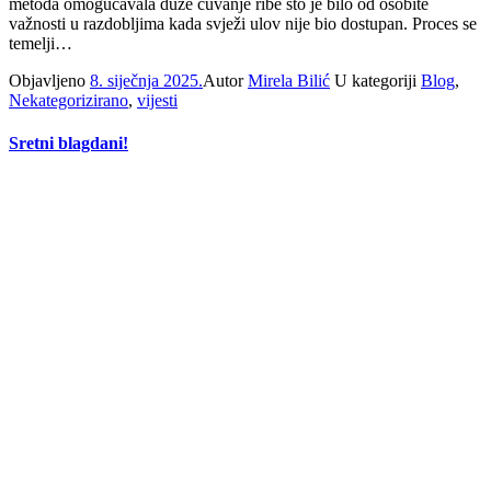
metoda omogućavala duže čuvanje ribe što je bilo od osobite
važnosti u razdobljima kada svježi ulov nije bio dostupan. Proces se
temelji…
Objavljeno
8. siječnja 2025.
Autor
Mirela Bilić
U kategoriji
Blog
,
Nekategorizirano
,
vijesti
Sretni blagdani!