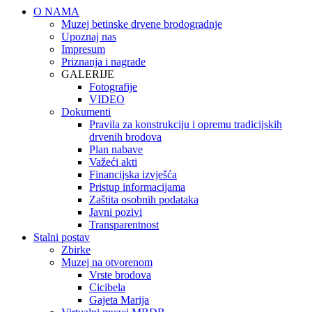
O NAMA
Muzej betinske drvene brodogradnje
Upoznaj nas
Impresum
Priznanja i nagrade
GALERIJE
Fotografije
VIDEO
Dokumenti
Pravila za konstrukciju i opremu tradicijskih
drvenih brodova
Plan nabave
Važeći akti
Financijska izvješća
Pristup informacijama
Zaštita osobnih podataka
Javni pozivi
Transparentnost
Stalni postav
Zbirke
Muzej na otvorenom
Vrste brodova
Cicibela
Gajeta Marija