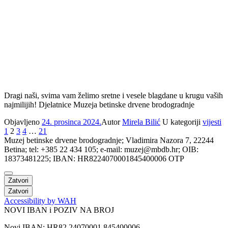
Dragi naši, svima vam želimo sretne i vesele blagdane u krugu vaših
najmilijih! Djelatnice Muzeja betinske drvene brodogradnje
Objavljeno
24. prosinca 2024.
Autor
Mirela Bilić
U kategoriji
vijesti
1
2
3
4
…
21
Muzej betinske drvene brodogradnje; Vladimira Nazora 7, 22244
Betina; tel: +385 22 434 105; e-mail: muzej@mbdb.hr; OIB:
18373481225; IBAN: HR8224070001845400006 OTP
Zatvori
Zatvori
Accessibility by WAH
NOVI IBAN i POZIV NA BROJ
Novi IBAN: HR82 24070001 845400006