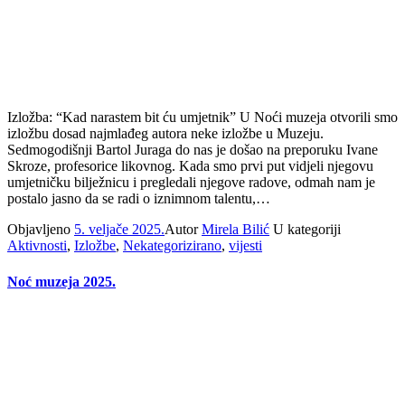
Izložba: “Kad narastem bit ću umjetnik” U Noći muzeja otvorili smo
izložbu dosad najmlađeg autora neke izložbe u Muzeju.
Sedmogodišnji Bartol Juraga do nas je došao na preporuku Ivane
Skroze, profesorice likovnog. Kada smo prvi put vidjeli njegovu
umjetničku bilježnicu i pregledali njegove radove, odmah nam je
postalo jasno da se radi o iznimnom talentu,…
Objavljeno
5. veljače 2025.
Autor
Mirela Bilić
U kategoriji
Aktivnosti
,
Izložbe
,
Nekategorizirano
,
vijesti
Noć muzeja 2025.