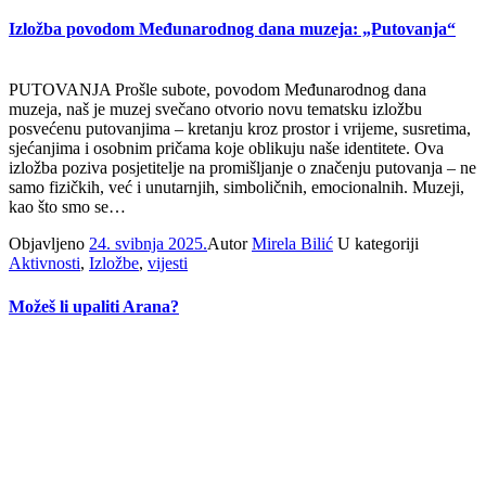
Izložba povodom Međunarodnog dana muzeja: „Putovanja“
PUTOVANJA Prošle subote, povodom Međunarodnog dana
muzeja, naš je muzej svečano otvorio novu tematsku izložbu
posvećenu putovanjima – kretanju kroz prostor i vrijeme, susretima,
sjećanjima i osobnim pričama koje oblikuju naše identitete. Ova
izložba poziva posjetitelje na promišljanje o značenju putovanja – ne
samo fizičkih, već i unutarnjih, simboličnih, emocionalnih. Muzeji,
kao što smo se…
Objavljeno
24. svibnja 2025.
Autor
Mirela Bilić
U kategoriji
Aktivnosti
,
Izložbe
,
vijesti
Možeš li upaliti Arana?