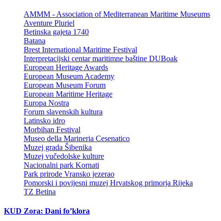
AMMM - Association of Mediterranean Maritime Museums
Aventure Pluriel
Betinska gajeta 1740
Batana
Brest International Maritime Festival
Interpretacijski centar maritimne baštine DUBoak
European Heritage Awards
European Museum Academy
European Museum Forum
European Maritime Heritage
Europa Nostra
Forum slavenskih kultura
Latinsko idro
Morbihan Festival
Museo della Marineria Cesenatico
Muzej grada Šibenika
Muzej vučedolske kulture
Nacionalni park Kornati
Park prirode Vransko jezerao
Pomorski i povijesni muzej Hrvatskog primorja Rijeka
TZ Betina
KUD Zora: Dani fo’klora