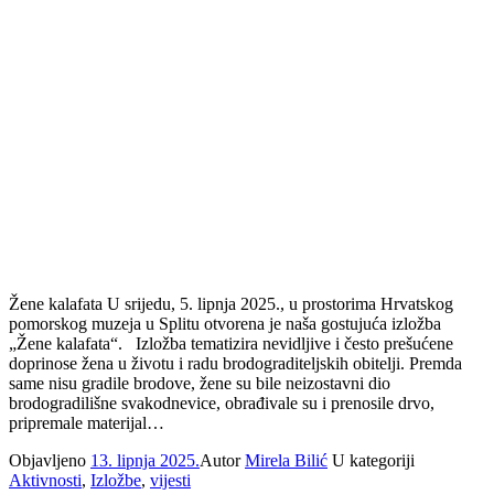
Žene kalafata U srijedu, 5. lipnja 2025., u prostorima Hrvatskog
pomorskog muzeja u Splitu otvorena je naša gostujuća izložba
„Žene kalafata“. Izložba tematizira nevidljive i često prešućene
doprinose žena u životu i radu brodograditeljskih obitelji. Premda
same nisu gradile brodove, žene su bile neizostavni dio
brodogradilišne svakodnevice, obrađivale su i prenosile drvo,
pripremale materijal…
Objavljeno
13. lipnja 2025.
Autor
Mirela Bilić
U kategoriji
Aktivnosti
,
Izložbe
,
vijesti