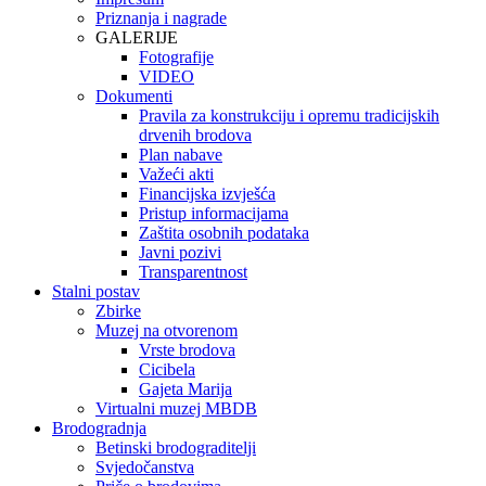
Priznanja i nagrade
GALERIJE
Fotografije
VIDEO
Dokumenti
Pravila za konstrukciju i opremu tradicijskih
drvenih brodova
Plan nabave
Važeći akti
Financijska izvješća
Pristup informacijama
Zaštita osobnih podataka
Javni pozivi
Transparentnost
Stalni postav
Zbirke
Muzej na otvorenom
Vrste brodova
Cicibela
Gajeta Marija
Virtualni muzej MBDB
Brodogradnja
Betinski brodograditelji
Svjedočanstva