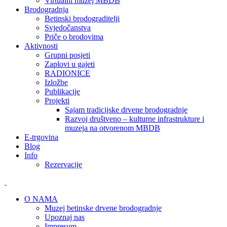
Virtualni muzej MBDB
Brodogradnja
Betinski brodograditelji
Svjedočanstva
Priče o brodovima
Aktivnosti
Grupni posjeti
Zaplovi u gajeti
RADIONICE
Izložbe
Publikacije
Projekti
Sajam tradicijske drvene brodogradnje
Razvoj društveno – kulturne infrastrukture i
muzeja na otvorenom MBDB
E-trgovina
Blog
Info
Rezervacije
O NAMA
Muzej betinske drvene brodogradnje
Upoznaj nas
Impresum