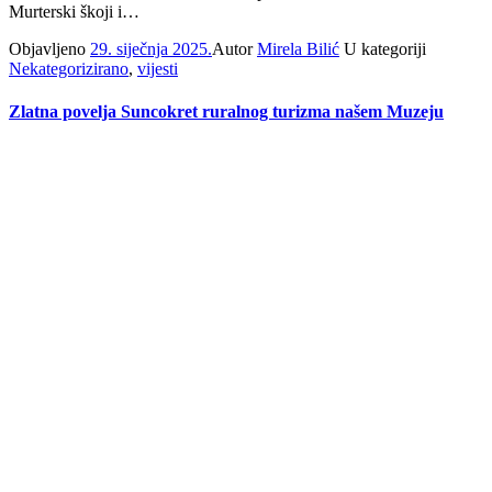
Murterski škoji i…
Objavljeno
29. siječnja 2025.
Autor
Mirela Bilić
U kategoriji
Nekategorizirano
,
vijesti
Zlatna povelja Suncokret ruralnog turizma našem Muzeju